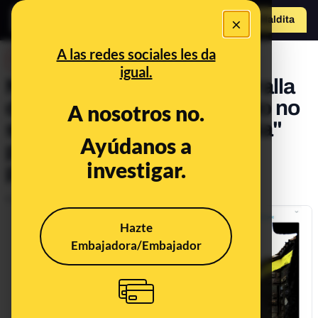
×
Hazte Maldit
a
Abrir menú
A las redes sociales les da
DESINFO
igual.
No, las imágenes de la muralla
de Carcassonne de amarillo no
A nosotros no.
son de una "acción solidaria"
Ayúdanos a
por los políticos catalanes
investigar.
presos
Publicado el
Apr 14, 2018, 11:51:00 AM
Hazte
Embajadora/Embajador