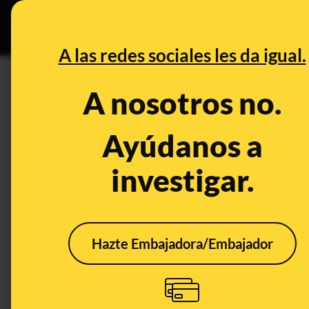
Especial C
DESINFO
PREB
A las redes sociales les da igual.
DESINFO
A nosotros no.
Cuidado con los casos de ‘phi
son y cómo podemos detecta
Ayúdanos a
investigar.
Consumo
Timo
Publicado el
Dec 
Hazte Embajadora/Embajador