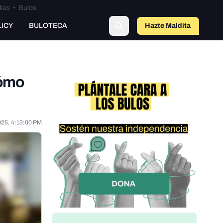
lías
•
Bulos
LICY
BULOTECA
Hazte Maldit
a
cómo
025, 4:13:00 PM