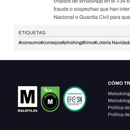
chatbot de WhatsApp en el +34 
fraude o sospechas que han inten
Nacional o Guardia Civil para que
ETIQUETAS:
#consumo
#consejos
#phishing
#timo
#Lotería Navidad
CÓMO T
Metodolog
Metodolog
Política d
Política de