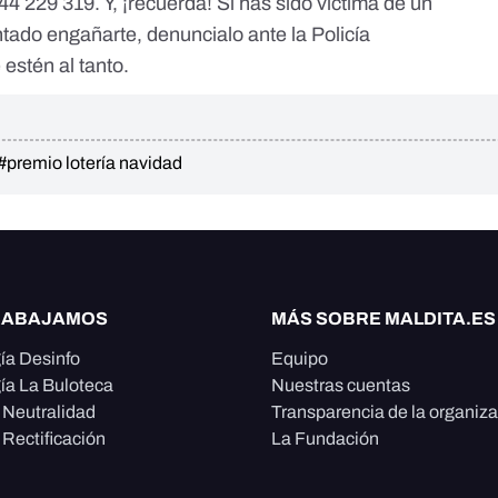
644 229 319
. Y, ¡recuerda! Si has sido víctima de un
tado engañarte, denuncialo ante la Policía
 estén al tanto.
#premio lotería navidad
RABAJAMOS
MÁS SOBRE MALDITA.ES
ía Desinfo
Equipo
ía La Buloteca
Nuestras cuentas
e Neutralidad
Transparencia de la organiz
 Rectificación
La Fundación