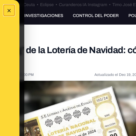
euta
•
Bulos Ceuta
•
Eclipse
•
Curanderos IA Instagram
•
Timo José E
×
UNKING
INVESTIGACIONES
CONTROL DEL PODER
PO
shing’ de la Lotería de Navidad: 
rlos
21, 2020, 8:14:00 PM
Actualizado el
Dec 19, 2