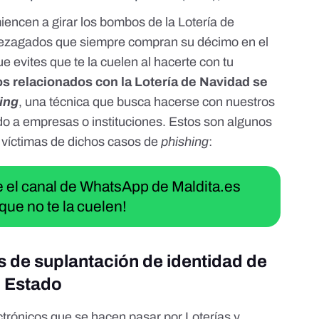
encen a girar los bombos de la Lotería de
 rezagados que siempre compran su décimo en el
ue evites
que te la cuelen al hacerte con tu
os relacionados con la Lotería de Navidad se
ing
, una técnica que busca hacerse con nuestros
do a empresas o instituciones. Estos son algunos
 víctimas de dichos casos de
phishing
:
ue el canal de WhatsApp de Maldita.es
que no te la cuelen!
s de suplantación de identidad de
l Estado
trónicos que se hacen pasar por Loterías y