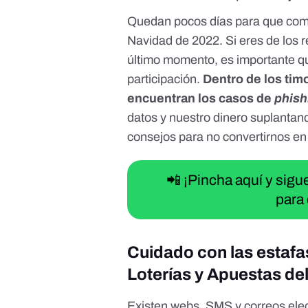
Quedan pocos días para que comi
Navidad de 2022. Si eres de los
último momento, es importante q
participación
.
Dentro de los tim
encuentran los casos de
phish
datos y nuestro dinero suplantan
consejos para no convertirnos en
📲 ¡Pincha aquí y sig
para 
Cuidado con las estafa
Loterías y Apuestas de
Existen webs, SMS y correos elec