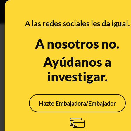
Grupos Ceuta
•
DESINFO
PREB
A las redes sociales les da igual.
PREBUNKING
A nosotros no.
Herramientas, datos y fuentes 
de Lotería de Navidad 2025
Ayúdanos a
investigar.
Publicado el
Dec 22, 2023, 3:07:29 PM
Hazte Embajadora/Embajador