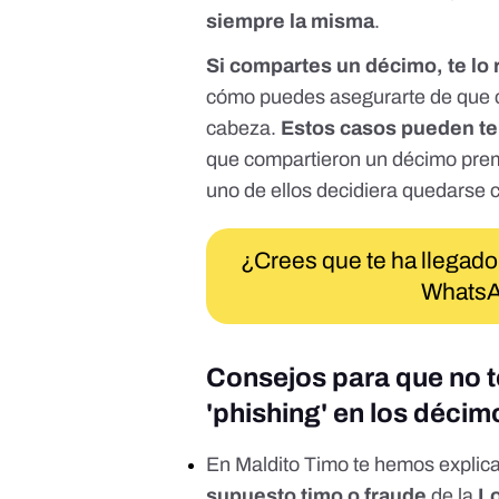
siempre la misma
.
Si compartes un décimo, te lo 
cómo puedes asegurarte de que c
cabeza.
Estos casos pueden ter
que compartieron un décimo prem
uno de ellos decidiera quedarse 
¿Crees que te ha llegado
WhatsA
Consejos para que no te
'phishing' en los décim
En
Maldito Timo te hemos expli
supuesto timo o fraude
de la
Lo