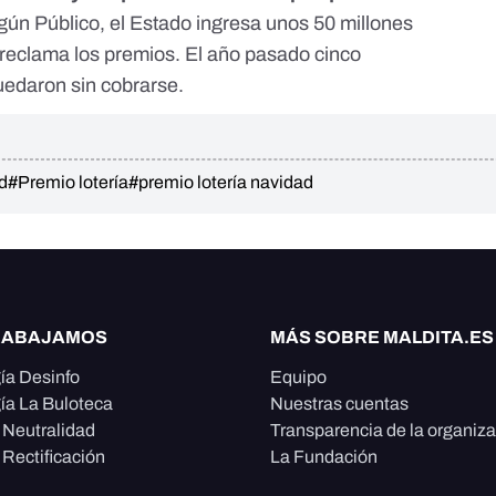
egún
Público
, el Estado ingresa unos 50 millones
 reclama los premios. El año pasado cinco
uedaron sin cobrarse.
d
#Premio lotería
#premio lotería navidad
RABAJAMOS
MÁS SOBRE MALDITA.ES
ía Desinfo
Equipo
ía La Buloteca
Nuestras cuentas
e Neutralidad
Transparencia de la organiz
 Rectificación
La Fundación