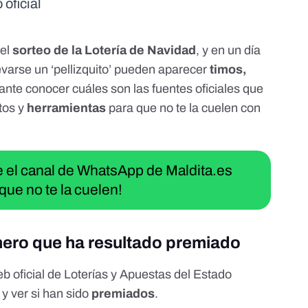
oficial
 el
sorteo de la Lotería de Navidad
, y en un día
levarse un ‘pellizquito’ pueden aparecer
timos
,
tante conocer cuáles son las fuentes oficiales que
tos y
herramientas
para que no te la cuelen con
ue el canal de WhatsApp de Maldita.es
que no te la cuelen!
mero que ha resultado premiado
b oficial de Loterías y Apuestas del Estado
y ver si han sido
premiados
.