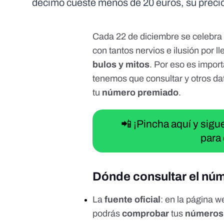
décimo cueste menos de 20 euros, su precio 
Cada 22 de diciembre se celebra
con tantos nervios e ilusión por l
bulos y mitos
. Por eso es impor
tenemos que consultar y otros da
tu
número premiado
.
📲 ¡Pincha aquí y sig
para 
Dónde consultar el nú
La
fuente oficial
: en la
página we
podrás
comprobar
tus
números