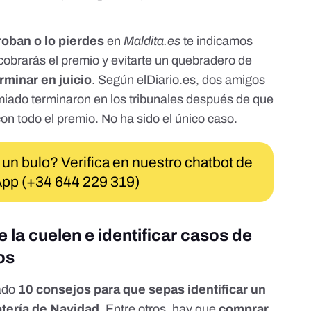
roban o lo pierdes
en
Maldita.es
te indicamos
obrarás el premio y evitarte un quebradero de
minar en juicio
. Según
elDiario.es
, dos amigos
iado terminaron en los tribunales después de que
con todo el premio.
No ha sido el único caso
.
 un bulo? Verifica en nuestro chatbot de
pp (+34 644 229 319)
 la cuelen e identificar casos de
os
cado
10 consejos para que sepas identificar un
tería de Navidad
. Entre otros, hay que
comprar