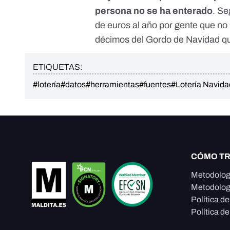
persona no se ha enterado
. S
de euros al año por gente que no
décimos del Gordo de Navidad q
ETIQUETAS:
#lotería
#datos
#herramientas
#fuentes
#Lotería Navida
CÓMO T
Metodolog
Metodolog
Política d
Política de