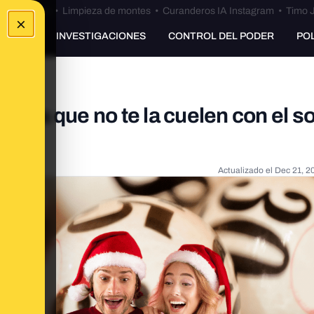
Bulos Ceuta
•
Limpieza de montes
•
Curanderos IA Instagram
•
Timo J
×
UNKING
INVESTIGACIONES
CONTROL DEL PODER
PO
para que no te la cuelen con el s
Actualizado el
Dec 21, 2