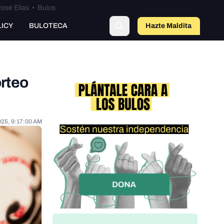
osé Elías
•
Bulos
o
LICY
BULOTECA
Hazte Maldit
a
orteo
025, 9:17:00 AM