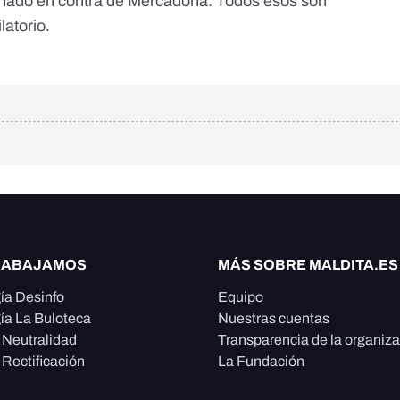
nado en contra de Mercadona. Todos esos son
latorio
.
RABAJAMOS
MÁS SOBRE MALDITA.ES
ía Desinfo
Equipo
ía La Buloteca
Nuestras cuentas
e Neutralidad
Transparencia de la organiz
 Rectificación
La Fundación