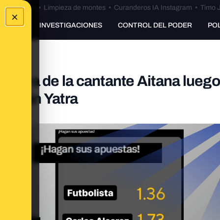
Bulos Ceuta
•
Limpieza de montes
•
Curanderos IA Instagram
•
Timo J
×
UNKING
INVESTIGACIONES
CONTROL DEL PODER
PO
contra de la cantante Aitana luego
astián Yatra