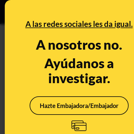
Grupos Ceuta
•
DESINFO
PREB
A las redes sociales les da igual.
PREBUNKING
A nosotros no.
Las publicaciones de odio en 
conocerse su ruptura con Seb
Ayúdanos a
investigar.
Publicado el
Nov 29, 2023, 12:43:57 PM
Hazte Embajadora/Embajador