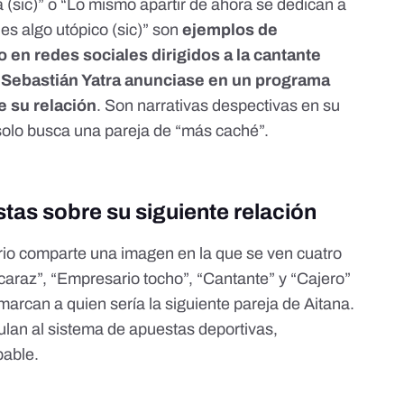
 (sic)” o “Lo mismo apartir de ahora se dedican a
s algo utópico (sic)” son
ejemplos de
en redes sociales dirigidos a la cantante
e
Sebastián Yatra anunciase
en un programa
e su relación
. Son narrativas despectivas en su
solo busca una pareja de “más caché”.
tas sobre su siguiente relación
rio comparte
una imagen en la que se ven cuatro
lcaraz”, “Empresario tocho”, “Cantante” y “Cajero”
arcan a quien sería la siguiente pareja de Aitana.
lan al sistema de apuestas deportivas,
bable.