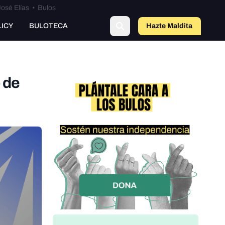
osé Elías
•
Bulos
LICY
BULOTECA
Hazte Maldit
a
 de