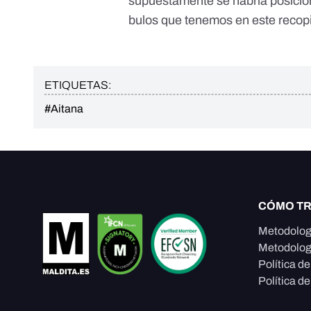
supuestamente se habría
posicio
bulos que tenemos
en este recopi
ETIQUETAS:
#Aitana
CÓMO T
Metodolog
Metodolog
Política d
Política de