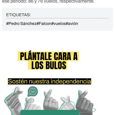
ese periodo: 86 y 76 vuelos, respectivamente.
ETIQUETAS:
#Pedro Sánchez
#Falcon
#vuelos
#avión