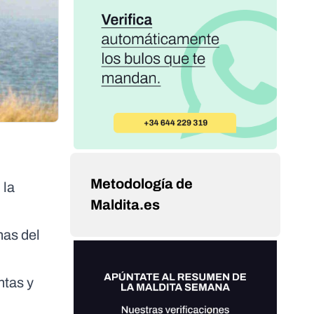
Metodología de
 la
Maldita.es
nas del
ntas y