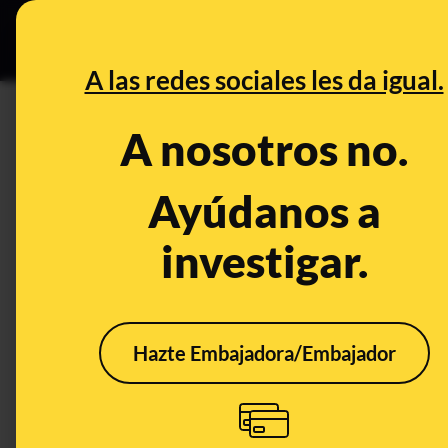
Grupos Ceuta
•
DESINFO
PREB
A las redes sociales les da igual.
PREBUNKING
A nosotros no.
Herramientas y fuentes para 
Ayúdanos a
Economía
Publicado el
Apr 12, 
investigar.
Hazte Embajadora/Embajador