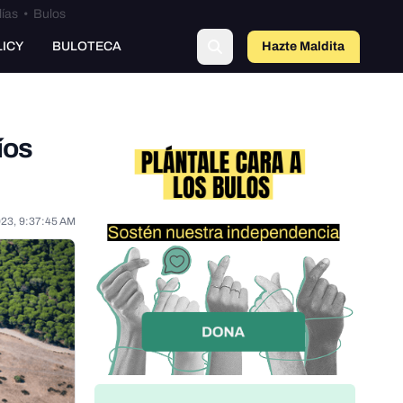
lías
•
Bulos
o
LICY
BULOTECA
Hazte Maldit
a
íos
023, 9:37:45 AM