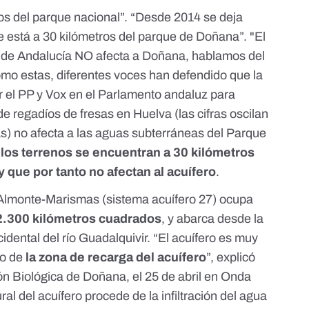
os del parque nacional
”. “
Desde 2014 se deja
e está a 30 kilómetros del parque de Doñana
”. "
El
a de Andalucía NO afecta a Doñana, hablamos del
omo estas, diferentes voces han defendido que
la
 el PP y Vox en el Parlamento andaluz para
de regadíos de fresas en Huelva (
las cifras oscilan
as
) no afecta a las aguas subterráneas del Parque
e
los terrenos se encuentran a 30 kilómetros
 y que por tanto no afectan al acuífero
.
 Almonte-Marismas (sistema acuífero 27) ocupa
2.300 kilómetros cuadrados
, y abarca desde la
cidental del río Guadalquivir. “El acuífero es muy
ro de
la zona de recarga del acuífero
”, explicó
ción Biológica de Doñana,
el 25 de abril en Onda
ral del acuífero procede de la infiltración del agua