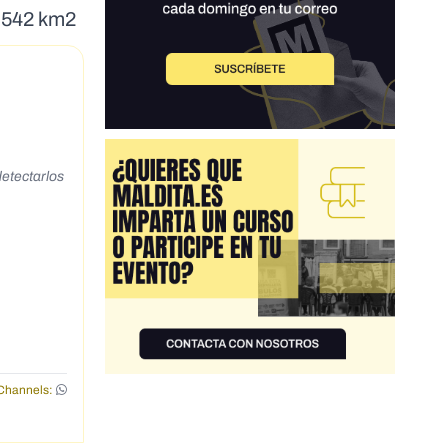
e 542 km2
detectarlos
Channels: