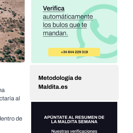
Metodología de
Maldita.es
ha
taría al
dentro de