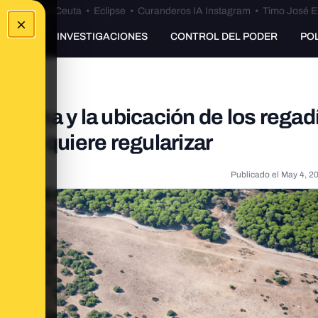
euta
•
Bulos Ceuta
•
Eclipse
•
Curanderos IA Instagram
•
Timo José E
×
UNKING
INVESTIGACIONES
CONTROL DEL PODER
PO
Doñana y la ubicación de los regad
luza quiere regularizar
Publicado el
May 4, 2