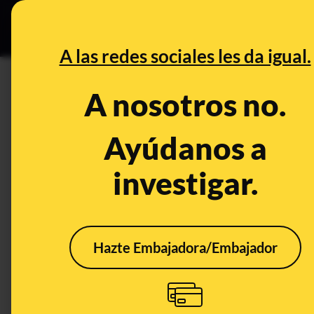
Especial C
DESINFO
PREB
A las redes sociales les da igual.
PREBUNKING
A nosotros no.
La extensión del acuífero de 
que la proposición de ley anda
Ayúdanos a
investigar.
Economía
Hazte Embajadora/Embajador