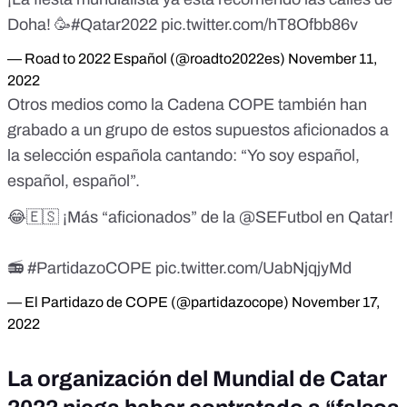
Doha! 🥳
#Qatar2022
pic.twitter.com/hT8Ofbb86v
— Road to 2022 Español (@roadto2022es)
November 11,
2022
Otros medios como la Cadena COPE también han
grabado a un grupo de estos supuestos aficionados a
la selección española cantando: “Yo soy español,
español, español”.
😂🇪🇸 ¡Más “aficionados” de la
@SEFutbol
en Qatar!
📻
#PartidazoCOPE
pic.twitter.com/UabNjqjyMd
— El Partidazo de COPE (@partidazocope)
November 17,
2022
La organización del Mundial de Catar