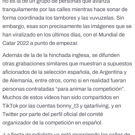
no es la de un grupo de personas que avanza
tranquilamente por las calles mientras hace sonar de
forma coordinada los tambores y las vuvuzelas. Sin
embargo, esas son precisamente
las imágenes que se
han viralizado
en los últimos días, con el Mundial de
Catar 2022 a punto de empezar.
Además de la de la hinchada inglesa, se difunden
otras grabaciones similares que muestran a supuestos
aficionados de la
selección española
, de
Argentina
y
de
Alemania
, entre otros, como si en realidad fueran
personas contratadas “para animar la competición”.
Muchos de estos vídeos han sido compartidos en
TikTok por las cuentas
bonny_t3
y
qatarliving
, y en
Twitter por parte del
perfil oficial del comité
organizador
de la competición en español.
¡La fiesta mundialista ya está recorriendo las calles de