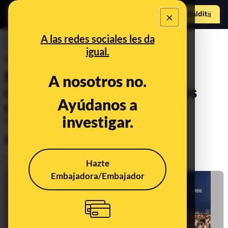
×
Hazte Maldit
o
Abrir menú
A las redes sociales les da
PREBUNKING
igual.
“Falsos aficionados en el
Mundial de Catar 2022”: la
A nosotros no.
organización niega haberlos
Ayúdanos a
contratado y muestra su
investigar.
“decepción” ante esa
acusación
Publicado el
Nov 18, 2022, 10:57:12 AM
Hazte
Actualizado el
Nov 30, 2022, 1:05:00 PM
Embajadora/Embajador