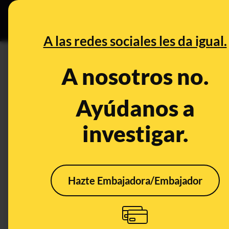
Grupos Ceuta
•
DESINFO
PREB
A las redes sociales les da igual.
PREBUNKING
A nosotros no.
Los anuncios que animaban a 
durante la crisis del petróleo 
Ayúdanos a
investigar.
Publicado el
Sep 2, 2022, 1:55:12 PM
Hazte Embajadora/Embajador