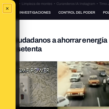
Bulos Ceuta
•
Limpieza de montes
•
Curanderos IA Instagram
•
Timo J
×
UNKING
INVESTIGACIONES
CONTROL DEL PODER
PO
los ciudadanos a ahorrar energía
de los setenta