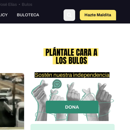
osé Elías
•
Bulos
LICY
BULOTECA
Hazte Maldit
a