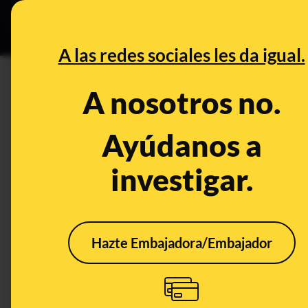
Grupos Ceuta
•
DESINFO
PREB
A las redes sociales les da igual.
PREBUNKING
A nosotros no.
El mapa interactivo que docum
civiles en Ucrania a partir de 
Ayúdanos a
investigar.
Publicado el
Mar 18, 2022, 6:03:59 PM
Hazte Embajadora/Embajador