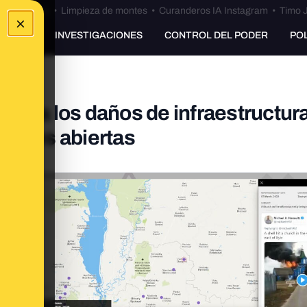
Bulos Ceuta
•
Limpieza de montes
•
Curanderos IA Instagram
•
Timo J
×
UNKING
INVESTIGACIONES
CONTROL DEL PODER
PO
enta los daños de infraestructur
fuentes abiertas