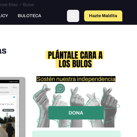
osé Elías
•
Bulos
LICY
BULOTECA
Hazte Maldit
o
as