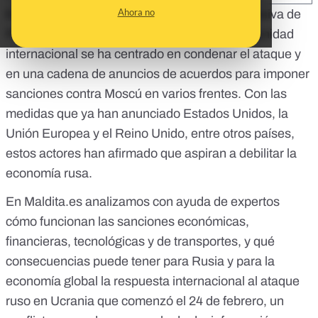
Ahora no
En las primeras 24 horas posteriores a la
ofensiva de
Rusia contra Ucrania
, la respuesta de la comunidad
internacional se ha centrado en
condenar el ataque
y
en una cadena de anuncios de acuerdos para imponer
sanciones contra Moscú en varios frentes. Con las
medidas que ya han anunciado Estados Unidos,
la
Unión Europea
y el Reino Unido, entre otros países,
estos actores han afirmado que aspiran a
debilitar la
economía rusa
.
En Maldita.es analizamos con ayuda de expertos
cómo funcionan las sanciones económicas,
financieras, tecnológicas y de transportes, y qué
consecuencias puede tener para Rusia y para la
economía global la respuesta internacional al
ataque
ruso en Ucrania que comenzó el 24 de febrero
, un