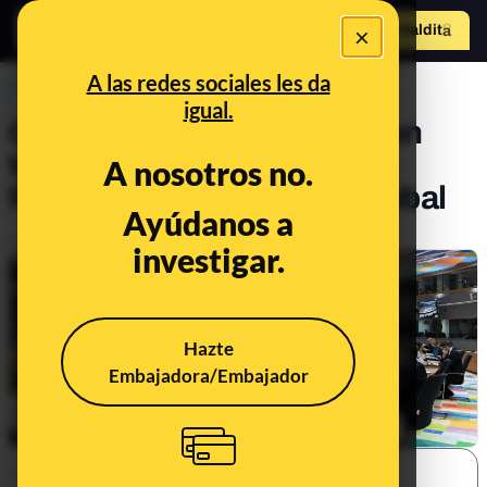
×
Hazte Maldit
o
Abrir menú
A las redes sociales les da
PREBUNKING
igual.
Qué consecuencias pueden
tener las sanciones contra
A nosotros no.
Rusia en una economía global
Ayúdanos a
Publicado el
Feb 25, 2022, 5:05:43 PM
investigar.
Hazte
Embajadora/Embajador
SHARE: