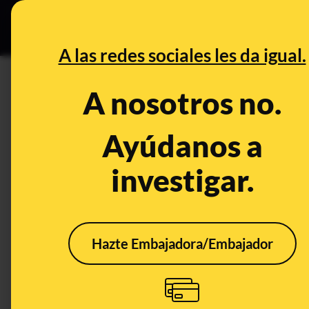
Especial C
DESINFO
PREB
A las redes sociales les da igual.
PREBUNKING
A nosotros no.
Falacias lógicas que pueden h
identificarlas
Ayúdanos a
investigar.
Publicado el
Sep 10, 2020, 6:23:00 PM
Hazte Embajadora/Embajador