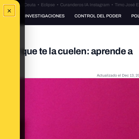
euta
•
Bulos Ceuta
•
Eclipse
•
Curanderos IA Instagram
•
Timo José E
×
UNKING
INVESTIGACIONES
CONTROL DEL PODER
PO
acer que te la cuelen: aprende a
Actualizado el
Dec 13, 2