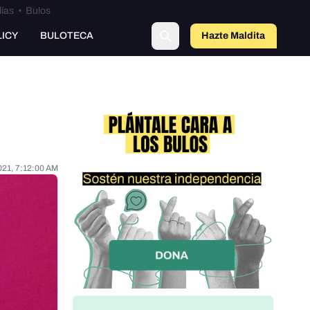
lías
•
Bulos
LICY
BULOTECA
Hazte Maldit
o
021, 7:12:00 AM