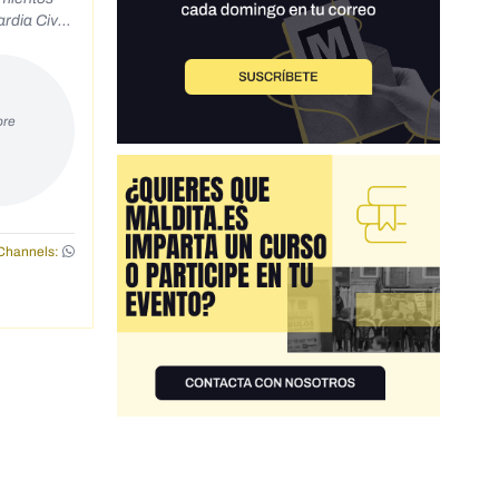
dia Civil.
0/</div>
ore
Channels: