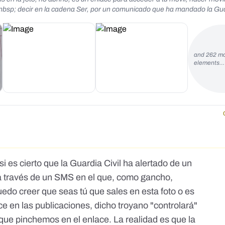
nbsp; decir en la cadena Ser, por un comunicado que ha mandado la Guar
v>https://www.facebook.com/100002128450172/posts/90947156580045
and 262 m
elements…
i es cierto que la Guardia Civil ha alertado de un
a través de un SMS en el que, como gancho,
puedo creer que seas tú que sales en esta foto o es
ce en las publicaciones, dicho troyano "controlará"
 que pinchemos en el enlace. La realidad es que la