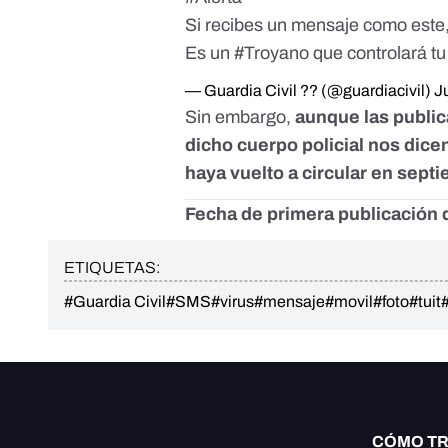
Si recibes un mensaje como este
Es un
#Troyano
que controlará tu
— Guardia Civil ?? (@guardiacivil)
J
Sin embargo,
aunque las public
dicho cuerpo policial nos dice
haya vuelto a circular en sept
Fecha de primera publicación d
ETIQUETAS:
#Guardia Civil
#SMS
#virus
#mensaje
#movil
#foto
#tuit
CÓMO T