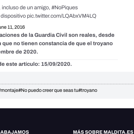
, incluso de un amigo,
#NoPiques
 dispositivo
pic.twitter.com/LQAbxVM4LQ
une 11, 2016
aciones de la Guardia Civil son reales, desde
n que no tienen constancia de que el troyano
iembre de 2020.
e este artículo: 15/09/2020.
#montaje
#No puedo creer que seas tu
#troyano
RABAJAMOS
MÁS SOBRE MALDITA.ES