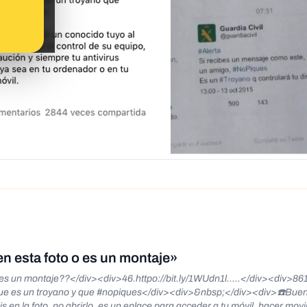
n esta foto o es un montaje»
 es un montaje??</div><div>46.httpo://bit.ly/1WUdn1l.....</div><div>8
e que es un troyano y que #nopiques</div><div>&nbsp;</div><div>☎️Bueno
 en la foto, no abrirlo, es un enlace para acceder a tu móvil, hacer mov