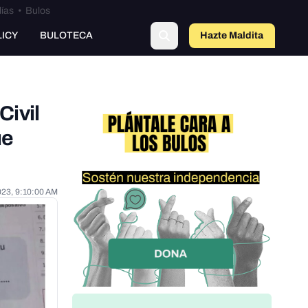
lías
•
Bulos
LICY
BULOTECA
Hazte Maldit
a
Civil
ue
023, 9:10:00 AM