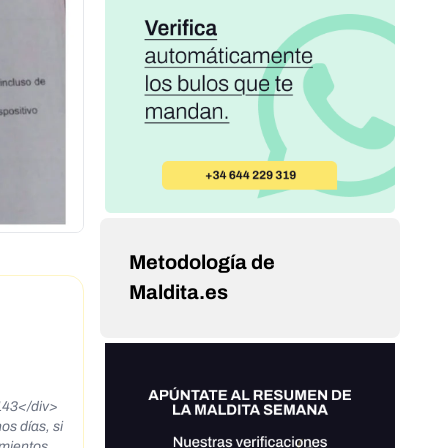
Metodología de
Maldita.es
6143</div>
s días, si
imientos