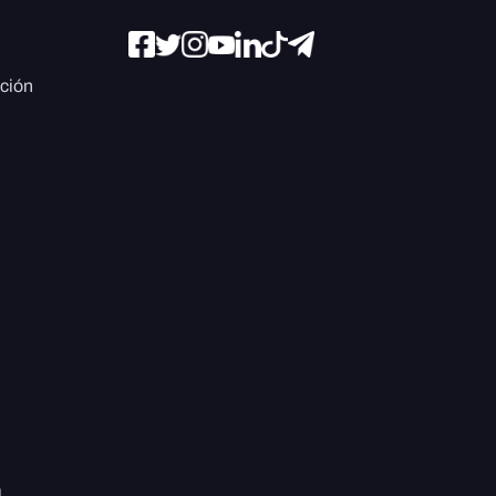
ación
l