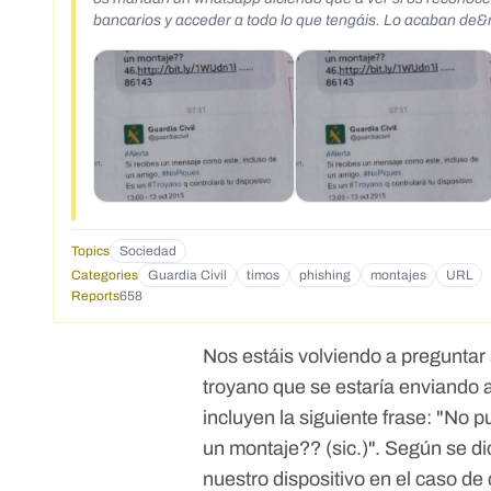
bancarios y acceder a todo lo que tengáis. Lo acaban de&
Pásalo!!</div><div>&nbsp;</div><div>&nbsp;</div><di
Topics
Sociedad
Categories
Guardia Civil
timos
phishing
montajes
URL
Reports
658
Nos estáis volviendo a preguntar s
troyano que se estaría enviando 
incluyen la siguiente frase: "No 
un montaje?? (sic.)". Según se di
nuestro dispositivo en el caso de