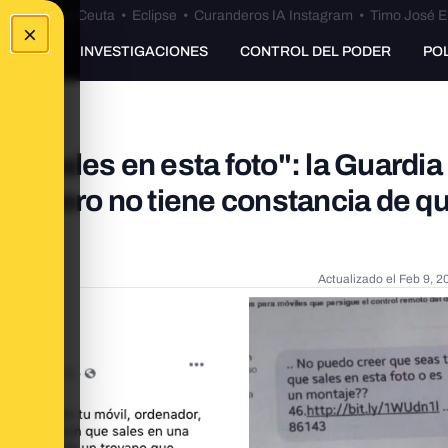
euta
•
Bulos Ceuta
•
Eclipse
•
Curanderos IA Instagram
•
Timo José E
×
UNKING
INVESTIGACIONES
CONTROL DEL PODER
PO
e sales en esta foto": la Guardia 
ños pero no tiene constancia de q
Actualizado el
Feb 9, 2