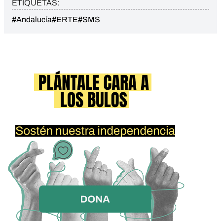
ETIQUETAS:
#Andalucía
#ERTE
#SMS