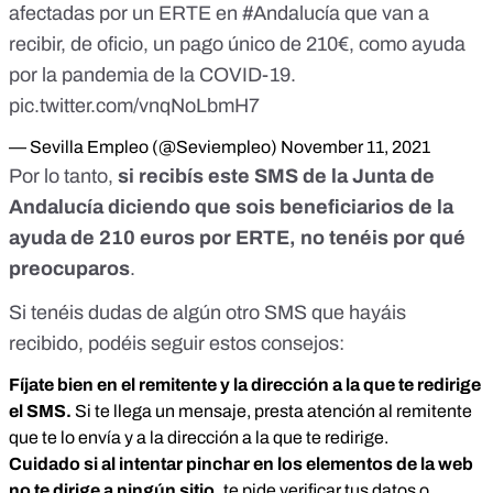
afectadas por un ERTE en
#Andalucía
que van a
recibir, de oficio, un pago único de 210€, como ayuda
por la pandemia de la COVID-19.
pic.twitter.com/vnqNoLbmH7
— Sevilla Empleo (@Seviempleo)
November 11, 2021
Por lo tanto,
si recibís este SMS de la Junta de
Andalucía diciendo que sois beneficiarios de la
ayuda de 210 euros por ERTE, no tenéis por qué
preocuparos
.
Si tenéis dudas de algún otro SMS que hayáis
recibido, podéis seguir estos consejos:
Fíjate bien en el remitente y la dirección a la que te redirige
el SMS.
Si te llega un mensaje, presta atención al remitente
que te lo envía y a la dirección a la que te redirige.
Cuidado si al intentar pinchar en los elementos de la web
no te dirige a ningún sitio,
te pide verificar tus datos o