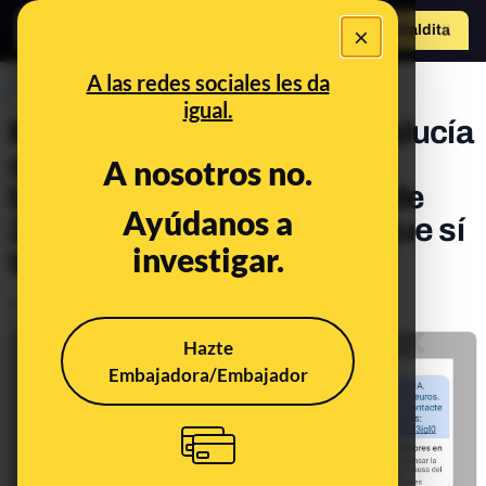
×
Hazte Maldit
o
Abrir menú
A las redes sociales les da
PREBUNKING
igual.
El SMS de la Junta de Andalucía
que te avisa de que eres
A nosotros no.
beneficiario de una ayuda de
Ayúdanos a
210 euros por ERTE y del que sí
investigar.
te puedes fiar
Publicado el
Nov 10, 2021, 6:35:46 PM
Actualizado el
Nov 12, 2021, 10:19:00 AM
Hazte
Embajadora/Embajador