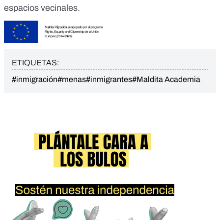
espacios vecinales.
ETIQUETAS:
#inmigración
#menas
#inmigrantes
#Maldita Academia