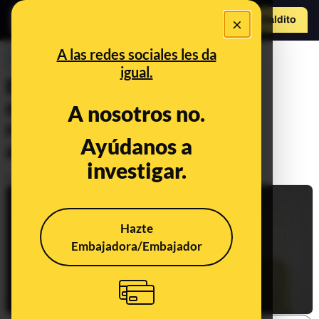
×
Hazte Maldit
o
Abrir menú
A las redes sociales les da
PREBUNKING
igual.
El imaginario que crea la
desinformación sobre los
A nosotros no.
menores migrantes no
Ayúdanos a
acompañados
investigar.
Publicado el
Oct 4, 2021, 9:03:00 AM
Hazte
Embajadora/Embajador