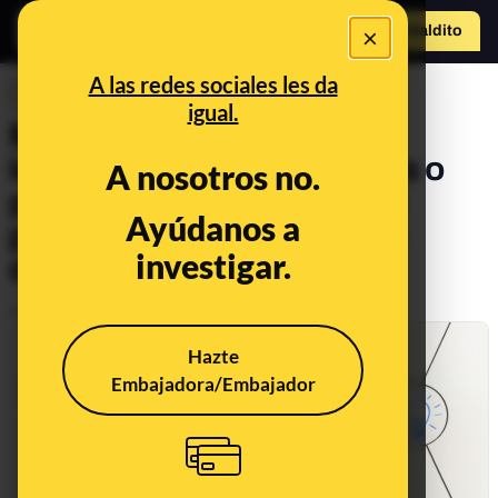
×
Hazte Maldit
o
Abrir menú
A las redes sociales les da
DESINFO
igual.
Me están suplantando la
identidad en redes sociales o
A nosotros no.
plataformas de citas: ¿qué
Ayúdanos a
puedo hacer y dónde debo
investigar.
denunciarlo?
Publicado el
Sep 29, 2021, 10:56:46 AM
Hazte
Embajadora/Embajador