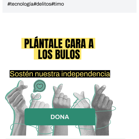
#tecnología
#delitos
#timo