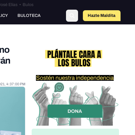
osé Elías
•
Bulos
LICY
BULOTECA
Hazte Maldit
o
 no
rán
021, 4:37:00 PM