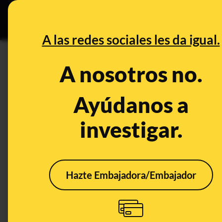
Grupos Ceuta
•
DESINFO
PREB
A las redes sociales les da igual.
PREBUNKING
A nosotros no.
Las personas que dieron posit
podrán obtener el certificado
Ayúdanos a
acceder a uno temporal haci
investigar.
Publicado el
Aug 11, 2021, 6:25:43 PM
Hazte Embajadora/Embajador