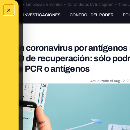
Bulos Ceuta
•
Limpieza de montes
•
Curanderos IA Instagram
•
Timo J
×
UNKING
INVESTIGACIONES
CONTROL DEL PODER
PO
ivo en coronavirus por antígenos
 COVID de recuperación: sólo pod
éndose PCR o antígenos
Actualizado el
Aug 12, 2