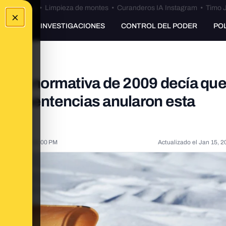
Bulos Ceuta
•
Limpieza de montes
•
Curanderos IA Instagram
•
Timo J
×
UNKING
INVESTIGACIONES
CONTROL DEL PODER
PO
id: la normativa de 2009 decía que
 dos sentencias anularon esta
13, 2021, 3:14:00 PM
Actualizado el
Jan 15, 2