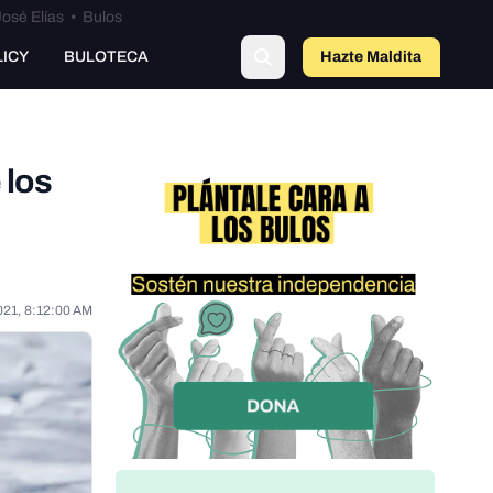
osé Elías
•
Bulos
LICY
BULOTECA
Hazte Maldit
a
 los
021, 8:12:00 AM