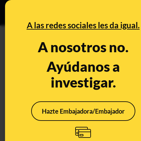
Grupos Ceuta
•
DESINFO
PREB
A las redes sociales les da igual.
PREBUNKING
A nosotros no.
Nieve en los portales en Madr
vecinos debían quitarla, pero
Ayúdanos a
obligación
investigar.
Clima
Empresas
Publicado el
Jan 
Hazte Embajadora/Embajador