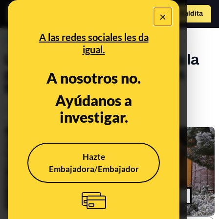
×
Hazte Maldit
a
Abrir menú
A las redes sociales les da
PREBUNKING
igual.
La borrasca Filomena azota la
península ibérica: consejos
A nosotros no.
frente a una nevada
Ayúdanos a
Clima
investigar.
Publicado el
Jan 8, 2021, 10:09:00 PM
Hazte
Embajadora/Embajador