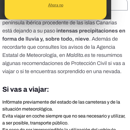
SHARE:
Ahora no
La
borrasca Filomena
que está recorriendo la
península ibérica procedente de las islas Canarias
está dejando a su paso
intensas precipitaciones en
forma de lluvia y, sobre todo, nieve
. Además de
recordarte que consultes los
avisos de la Agencia
Estatal de Meteorología
, en
Maldita.es
te resumimos
algunas
recomendaciones de Protección Civil
si vas a
viajar o si te encuentras sorprendido en una nevada.
Si vas a viajar:
Infórmate previamente del estado de las carreteras y de la
situación meteorológica.
Evita viajar en coche siempre que no sea necesario y utilizar,
a ser posible, transporte público.
En caso de ser imprescindible la utilización del vehículo,