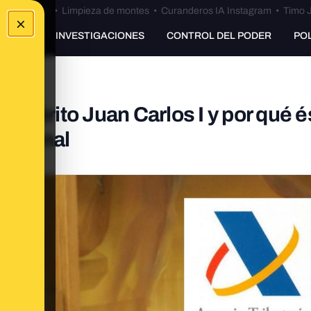
Bulos Ceuta
•
Limpieza de montes
•
Curanderos IA Instagram
•
Timo J
×
UNKING
INVESTIGACIONES
CONTROL DEL PODER
PO
y emérito Juan Carlos I y por qué é
so penal