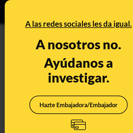
Grupos Ceuta
•
DESINFO
PREB
A las redes sociales les da igual.
PREBUNKING
A nosotros no.
La regularización fiscal del re
podría no librarle de un proce
Ayúdanos a
investigar.
Publicado el
Dec 11, 2020, 1:01:28 PM
Hazte Embajadora/Embajador