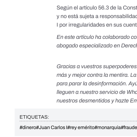
Según el
artículo 56.3 de la Cons
y no está sujeta a responsabilida
I por irregularidades en sus cuen
En este artículo ha colaborado c
abogado especializado en Derech
Gracias a vuestros superpoderes
más y mejor contra la mentira. L
para parar la desinformación. Ay
lleguen a nuestro servicio de Wh
nuestros desmentidos y
hazte Em
ETIQUETAS:
#dinero
#Juan Carlos I
#rey emérito
#monarquía
#fraude