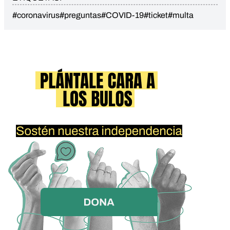
#coronavirus
#preguntas
#COVID-19
#ticket
#multa