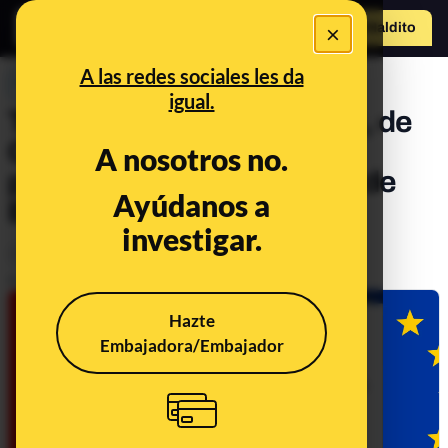
×
Hazte Maldit
o
Abrir menú
A las redes sociales les da
PREBUNKING
igual.
Tech en un clic: DeepSeek, de
China pa’l mundo; las
A nosotros no.
prohibiciones de la AI Act, de
Ayúdanos a
Europa pa’ la IA
investigar.
Otros
Tecnología
Publicado el
Feb 1, 2025, 9:33:00 AM
Hazte
Embajadora/Embajador