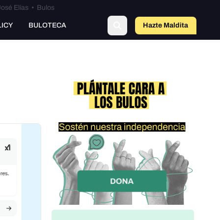
osé Elías
•
Bulos
LICY
BULOTECA
Hazte Maldit
o