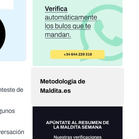
Metodología de
nteste de
Maldita.es
lgunos
versación