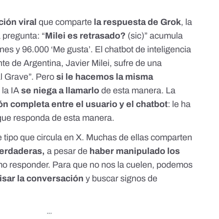
ión viral
que comparte
la respuesta de Grok
,
la
la pregunta: “
Milei es retrasado?
(sic)” acumula
nes y 96.000 ‘Me gusta’. El chatbot de inteligencia
ente de Argentina, Javier Milei, sufre de una
l Grave”. Pero
si le hacemos la misma
 la IA
se niega a llamarlo
de esta manera. La
n completa entre el usuario y el chatbot
: le ha
ue responda de esta manera.
e tipo que circula en X. Muchas de ellas comparten
erdaderas,
a pesar de
haber manipulado los
ómo responder. Para que no nos la cuelen, podemos
isar la conversación
y buscar signos de