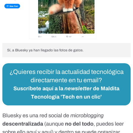
Sí, a Bluesky ya han llegado las fotos de gatos.
¿Quieres recibir la actualidad tecnológica
directamente en tu email?
Suscríbete aquí a la
newsletter
de Maldita
Tecnología 'Tech en un clic'
Bluesky es una red social de
microblogging
descentralizada
(aunque
no del todo
, puedes leer
sobre ello
aquí
y
aquí
) y dentro se puede organizar