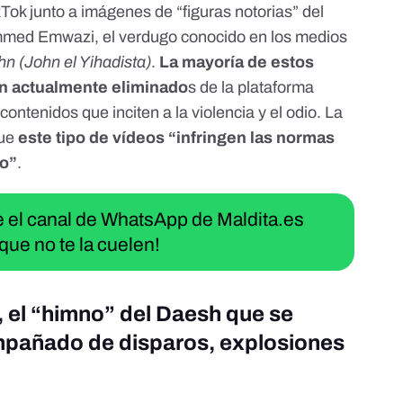
Tok junto a imágenes de “figuras notorias” del
med Emwazi
, el
verdugo
conocido
en los medios
hn (John el Yihadista)
.
La mayoría de estos
án actualmente eliminado
s de la plataforma
contenidos que inciten a la violencia y el odio. La
ue
este tipo de vídeos “infringen las normas
mo”
.
ue el canal de WhatsApp de Maldita.es
que no te la cuelen!
, el “himno” del Daesh que se
mpañado de disparos, explosiones