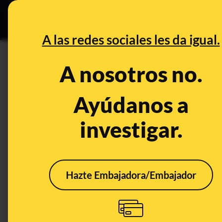
Grupos Ceuta
•
DESINFO
PREB
A las redes sociales les da igual.
PREBUNKING
A nosotros no.
Vídeos y audios con ‘nasheed
pese a que la plataforma no p
Ayúdanos a
investigar.
Publicado el
Aug 23, 2024, 12:33:25 PM
Hazte Embajadora/Embajador