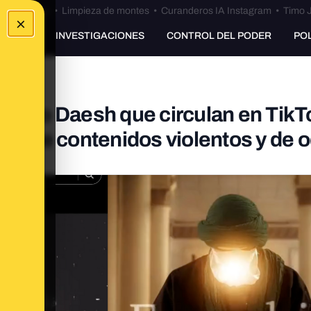
Bulos Ceuta
•
Limpieza de montes
•
Curanderos IA Instagram
•
Timo J
×
UNKING
INVESTIGACIONES
CONTROL DEL PODER
PO
s’ pro Daesh que circulan en TikT
ermite contenidos violentos y de o