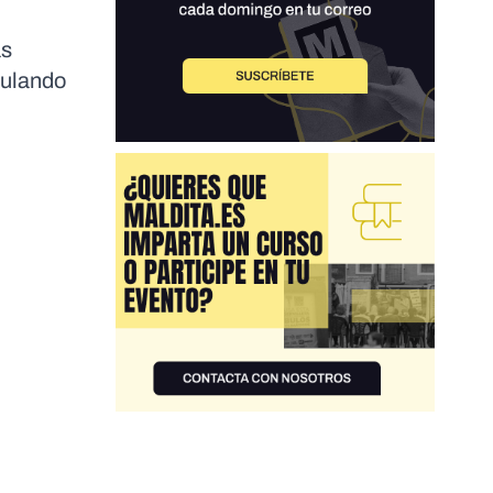
ás
culando