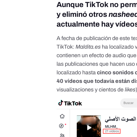
Aunque TikTok no permi
y eliminó otros
nashee
actualmente hay vídeos 
A fecha de publicación de este te
TikTok:
Maldita.es
ha localizado 
contienen un
efecto de audio
que 
las publicaciones
que hacen uso d
localizado hasta
cinco
sonidos 
40
vídeos
que todavía están d
visualizaciones y cientos de
likes