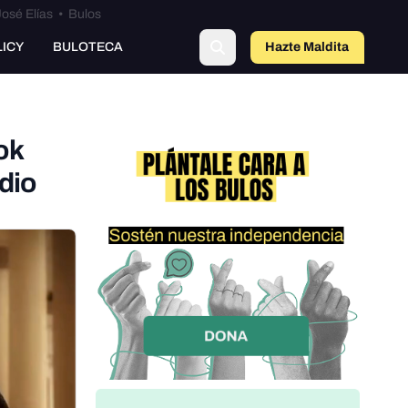
osé Elías
•
Bulos
LICY
BULOTECA
Hazte Maldit
o
ok
dio