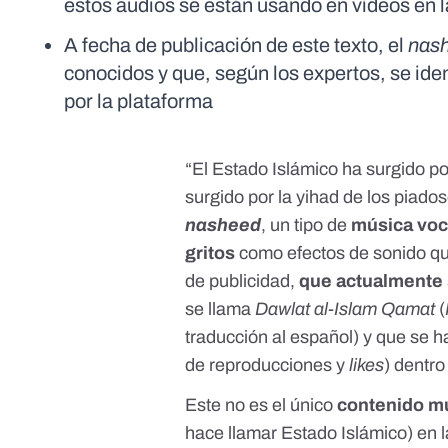
estos audios se están usando en vídeos en l
A fecha de publicación de este texto, el
nas
conocidos y que, según los expertos, se ide
por la plataforma
“El Estado Islámico ha surgido po
surgido por la yihad de los piado
nasheed
, un tipo de
música voc
gritos
como efectos de sonido que
de publicidad
,
que actualmente 
se llama
Dawlat al-Islam Qamat
(
traducción al español) y que se 
de reproducciones y
likes
) dentro
Este no es el único
contenido mu
hace llamar
Estado Islámico
) en 