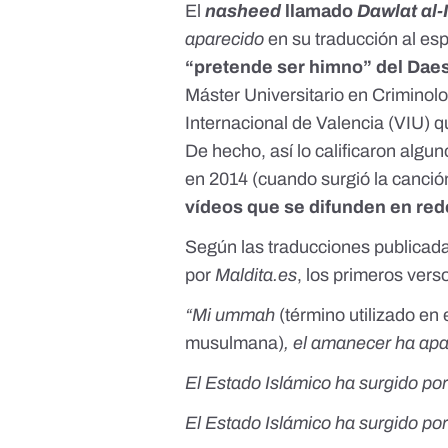
El
nasheed
llamado
Dawlat al
aparecido
en su traducción al esp
“pretende ser himno” del Dae
Máster Universitario en Criminolo
Internacional de Valencia (VIU) qu
De hecho, así lo calificaron al
en 2014 (
cuando surgió la canció
vídeos que se difunden en red
Según las
traducciones
publicada
por
Maldita.es
, los primeros vers
“Mi ummah
(
término utilizado en
musulmana
)
, el amanecer ha apar
El Estado Islámico ha surgido por 
El Estado Islámico ha surgido por