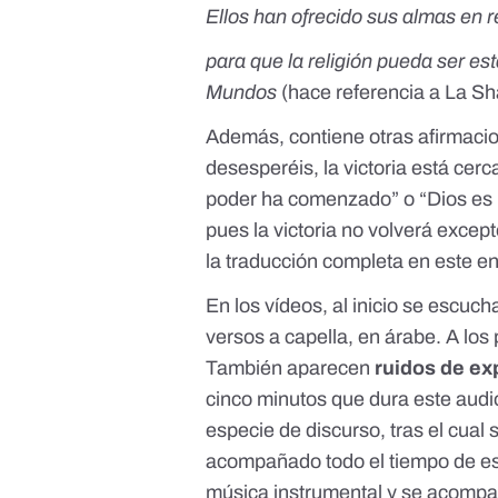
Ellos han ofrecido sus almas en r
para que la religión pueda ser est
Mundos
(hace referencia a
La Sh
Además, contiene otras afirmacio
desesperéis, la victoria está cerc
poder ha comenzado” o “Dios es 
pues la victoria no volverá excep
la traducción completa en
este e
En los vídeos, al inicio se escu
versos a capella, en árabe. A lo
También aparecen
ruidos de ex
cinco minutos que dura
este audi
especie de discurso, tras el cual
acompañado todo el tiempo de est
música instrumental y se acompa