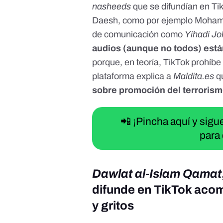
nasheeds
que se difundían en Tik
Daesh, como por ejemplo
Moham
de comunicación como
Yihadi Jo
audios (aunque no todos) est
porque, en teoría, TikTok prohíbe 
plataforma explica a
Maldita.es
q
sobre promoción del terroris
📲 ¡Pincha aquí y sig
para 
Dawlat al-Islam Qamat
difunde en TikTok aco
y gritos