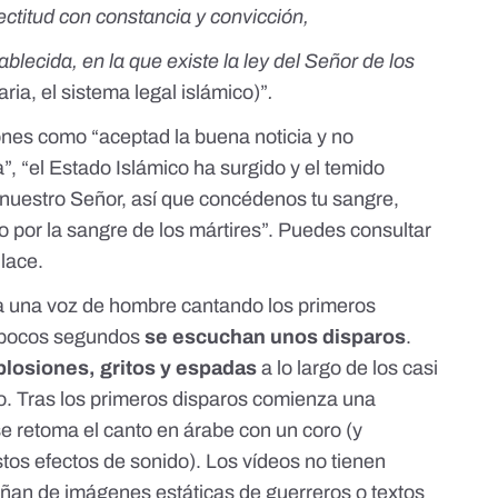
ectitud con constancia y convicción,
ablecida, en la que existe la ley del Señor de los
aria
, el sistema legal islámico)”
.
nes como “aceptad la buena noticia y no
a”, “el Estado Islámico ha surgido y el temido
nuestro Señor, así que concédenos tu sangre,
to por la sangre de los mártires”. Puedes consultar
nlace
.
cha una voz de hombre cantando los primeros
s pocos segundos
se escuchan unos disparos
.
plosiones, gritos y espadas
a lo largo de los casi
o
. Tras los primeros disparos comienza una
 se retoma el canto en árabe con un coro (y
os efectos de sonido). Los vídeos no tienen
ñan de imágenes estáticas de guerreros o textos