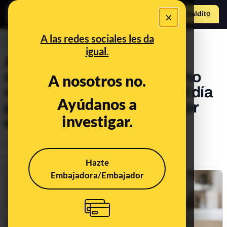
×
Hazte Maldit
o
Abrir menú
A las redes sociales les da
PREBUNKING
igual.
Altavoces inteligentes y
conversaciones privadas: no
A nosotros no.
nos graban las 24 horas del día
Ayúdanos a
pero sí se pueden activar por
investigar.
error
Legislación
Tecnología
Publicado el
Apr 22, 2024, 2:13:00 PM
Hazte
Actualizado el
Jul 9, 2024, 9:13:00 AM
Embajadora/Embajador