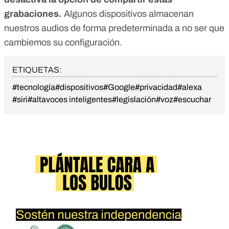
grabaciones.
Algunos dispositivos almacenan
nuestros audios de forma predeterminada a no ser que
cambiemos su configuración.
ETIQUETAS:
#tecnología
#dispositivos
#Google
#privacidad
#alexa
#siri
#altavoces inteligentes
#legislación
#voz
#escuchar