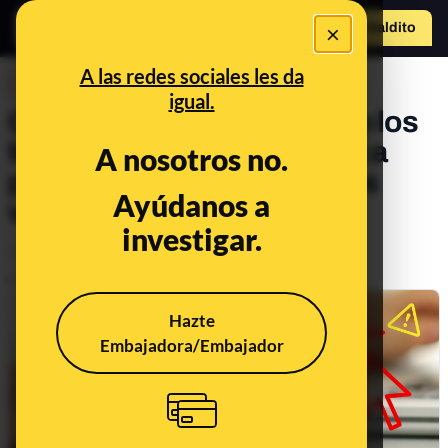
×
Hazte Maldit
o
Abrir menú
A las redes sociales les da
DESINFO
igual.
Qué es el ‘cloaking’ y cómo los
timadores usan esta técnica
A nosotros no.
para ocultar la URL de sitios
Ayúdanos a
web fraudulentos
investigar.
Timo
Tecnología
Publicado el
Jun 13, 2024, 11:39:43 AM
Hazte
Embajadora/Embajador