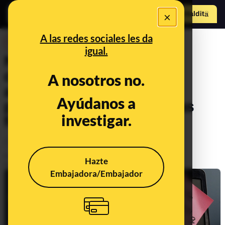
×
Hazte Maldit
o
Abrir menú
A las redes sociales les da
DESINFO
igual.
Ni ‘admin’ ni ‘1234’, las
contraseñas débiles se
A nosotros no.
adivinan en segundos: así
Ayúdanos a
podemos crear contraseñas
investigar.
fuertes
Timo
Tecnología
Publicado el
Apr 3, 2024, 10:23:59 AM
Hazte
Actualizado el
May 6, 2024, 5:18:00 PM
Embajadora/Embajador