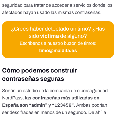
seguridad
para tratar de acceder a servicios donde los
afectados hayan usado las mismas contraseñas.
¿Crees haber detectado un timo? ¿Has
sido
víctima
de alguno?
Escríbenos a nuestro buzón de timos:
timo@maldita.es
Cómo podemos construir
contraseñas seguras
Según un
estudio de la compañía de ciberseguridad
NordPass
,
las contraseñas más utilizadas en
España son “admin” y “123456”
. Ambas podrían
ser descifradas en menos de un segundo. De ahí la