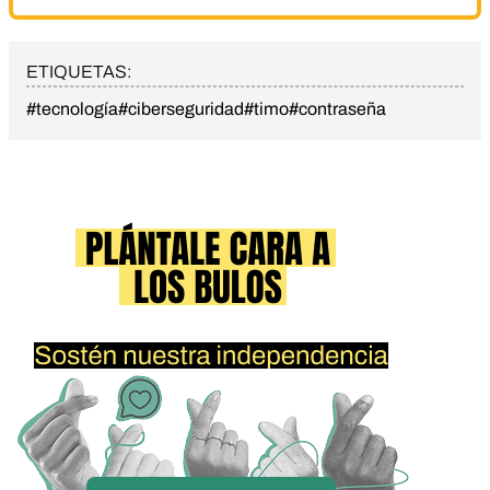
ETIQUETAS:
#tecnología
#ciberseguridad
#timo
#contraseña