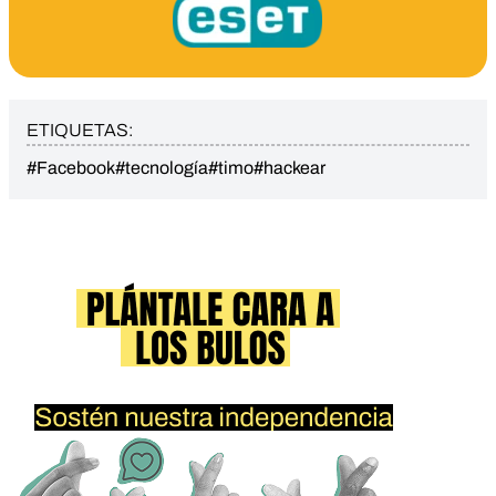
ETIQUETAS:
#Facebook
#tecnología
#timo
#hackear