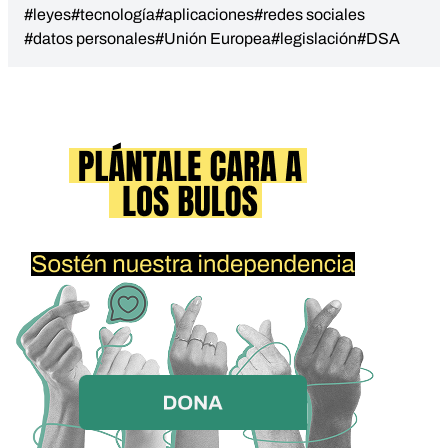
#leyes
#tecnología
#aplicaciones
#redes sociales
#datos personales
#Unión Europea
#legislación
#DSA