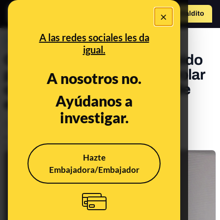
×
Hazte Maldit
o
Abrir menú
A las redes sociales les da
PREBUNKING
igual.
Cómo las webs con contenido
para adultos intentan controlar
A nosotros no.
que no accedan menores de
Ayúdanos a
edad
investigar.
Tecnología
Publicado el
Mar 8, 2023, 9:13:00 AM
Actualizado el
Sep 22, 2023, 8:13:00 AM
Hazte
Embajadora/Embajador