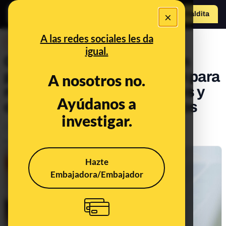
×
Hazte Maldit
o
Abrir menú
A las redes sociales les da
DESINFO
igual.
Cómo los timadores clonan
páginas de inicio de sesión para
A nosotros no.
robar nuestras credenciales y
Ayúdanos a
cómo podemos protegernos
investigar.
Timo
Tecnología
Publicado el
Jun 5, 2023, 8:13:00 AM
Hazte
Embajadora/Embajador