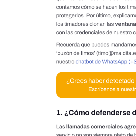
contamos cómo se hacen los tima
protegerlos. Por último, explica
los timadores clonan las
ventana
con las credenciales de nuestro c
Recuerda que puedes mandarnos c
‘buzón de timos’ (
timo@maldita.
nuestro
chatbot de WhatsApp (+3
¿Crees haber detectado
Escríbenos a nuest
1. ¿Cómo defenderse d
Las
llamadas comerciales agre
servicio no son siempre plato de