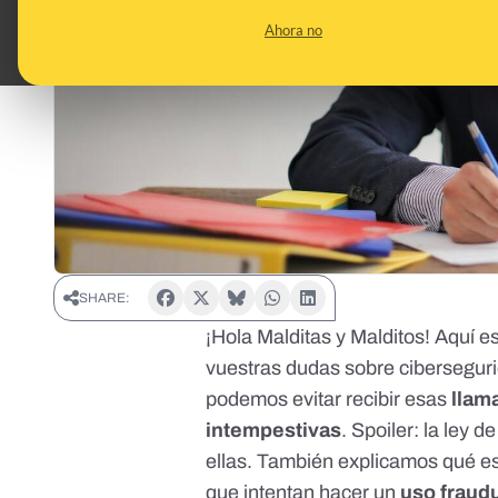
Ahora no
SHARE:
¡Hola Malditas y Malditos! Aquí 
vuestras dudas sobre cibersegur
podemos evitar recibir esas
llam
intempestivas
. Spoiler: la ley 
ellas. También explicamos qué 
que intentan hacer un
uso fraudu