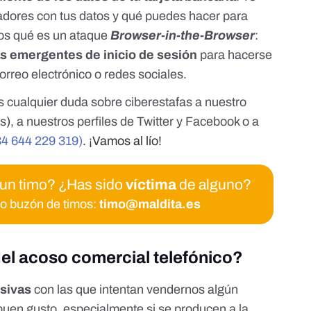
dores con tus datos y qué puedes hacer para
mos qué es un ataque
Browser-in-the-Browser
:
s emergentes de inicio de sesión
para hacerse
orreo electrónico o redes sociales.
ualquier duda sobre ciberestafas a nuestro
es
)
, a nuestros perfiles de
Twitter
y
Facebook
o a
4 644 229 319)
. ¡Vamos al lío!
 un timo? ¿Has sido
víctima
de alguno?
ro buzón de timos:
timo@maldita.es
el acoso comercial telefónico?
sivas
con las que intentan vendernos algún
 buen gusto, especialmente si se producen a la