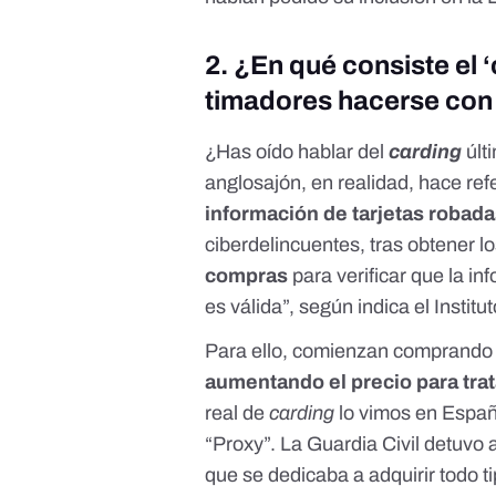
2. ¿En qué consiste el 
timadores hacerse con 
¿Has oído hablar del
carding
últ
anglosajón, en realidad, hace r
información de tarjetas robad
ciberdelincuentes, tras obtener los
compras
para verificar que la in
es válida”, según indica el
Instit
Para ello, comienzan comprando p
aumentando el precio para trat
real de
carding
lo vimos
en Españ
“Proxy”
. La Guardia Civil detuvo 
que se dedicaba a adquirir todo t