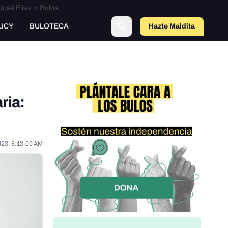
José Elías
•
Bulos
LICY
BULOTECA
Hazte Maldit
o
ria:
023, 8:13:00 AM