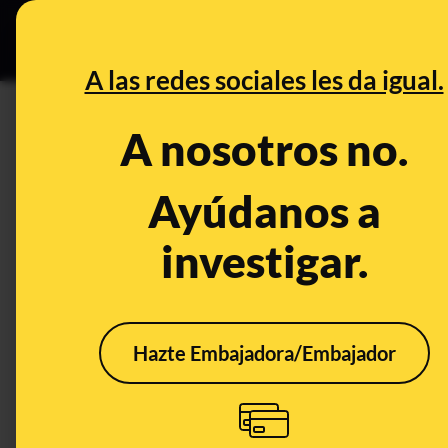
Especial Ceuta
•
DESINFO
PREB
A las redes sociales les da igual.
DESINFO
A nosotros no.
Inicios de sesión clonados, a
intentan estafarnos utilizando
Ayúdanos a
llega el 12º consultorio de Ma
investigar.
Timo
Tecnología
Hazte Embajadora/Embajador