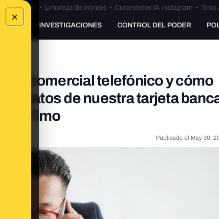
Bulos Ceuta
•
Limpieza de montes
•
Curanderos IA Instagram
•
Timo 
×
UNKING
INVESTIGACIONES
CONTROL DEL PODER
PO
coso comercial telefónico y cómo
 los datos de nuestra tarjeta banca
ldito Timo
Publicado el
May 30, 2