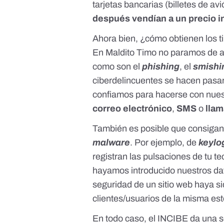
tarjetas bancarias (billetes de avi
después vendían a un precio in
Ahora bien, ¿cómo obtienen los t
En Maldito Timo no paramos de a
como son el
phishing
, el
smish
ciberdelincuentes se hacen pasar
confiamos para hacerse con nuest
correo electrónico
,
SMS
o
lla
También es posible que consigan l
malware
. Por ejemplo, de
keylo
registran las pulsaciones de tu t
hayamos introducido nuestros dat
seguridad de un sitio web haya si
clientes/usuarios de la misma est
En todo caso,
el INCIBE da una s