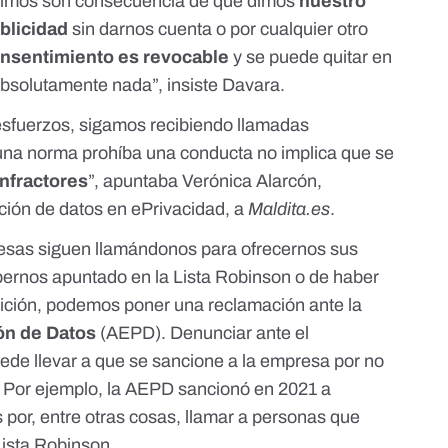
ibimos son consecuencia de que dimos
nuestro
blicidad
sin darnos cuenta o por cualquier otro
onsentimiento es revocable
y se puede quitar en
absolutamente nada”, insiste Davara.
esfuerzos, sigamos recibiendo llamadas
na norma prohíba una conducta no implica que se
nfractores
”,
apuntaba
Verónica Alarcón,
ción de datos en ePrivacidad, a
Maldita.es
.
esas siguen llamándonos para ofrecernos sus
rnos apuntado en la Lista Robinson o de haber
ición,
podemos poner una reclamación ante la
ón de Datos
(AEPD)
. Denunciar ante el
ede llevar a que se sancione a la empresa por no
. Por ejemplo,
la AEPD sancionó en 2021 a
s
por, entre otras cosas, llamar a personas que
Lista Robinson.