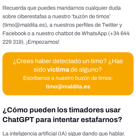
Recuerda que puedes mandarnos cualquier duda
sobre ciberestafas a nuestro ‘buzón de timos’
(
timo@maldita.es
), a nuestros perfiles de
Twitter
y
Facebook
o a nuestro
chatbot de WhatsApp (+34 644
229 319)
. ¡Empezamos!
¿Crees haber detectado un timo? ¿Has
sido
víctima
de alguno?
Escríbenos a nuestro buzón de timos:
timo@maldita.es
¿Cómo pueden los timadores usar
ChatGPT para intentar estafarnos?
La inteligencia artificial (IA) sigue dando que hablar.