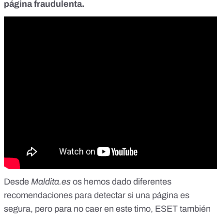
página fraudulenta.
Desde
Maldita.es
os hemos dado diferentes
recomendaciones
para detectar si una página es
segura,
pero para no caer en este timo,
ESET
también