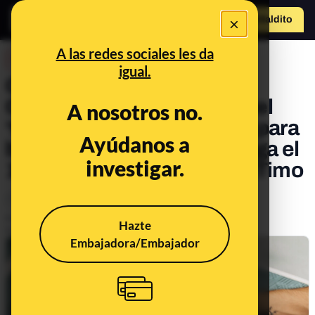
×
Hazte Maldit
o
Abrir menú
A las redes sociales les da
DESINFO
igual.
Cómo los timadores usan
ChatGPT, en qué consiste el
A nosotros no.
‘typosquatting’ y consejos para
Ayúdanos a
bloquear nuestro móvil: llega el
investigar.
11º consultorio de Maldito Timo
Timo
Tecnología
Publicado el
Apr 25, 2023, 8:13:00 AM
Hazte
Actualizado el
May 19, 2023, 3:32:00 PM
Embajadora/Embajador