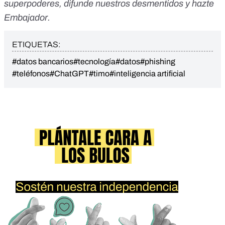
superpoderes
, difunde nuestros desmentidos y
hazte
Embajador
.
ETIQUETAS:
#datos bancarios
#tecnología
#datos
#phishing
#teléfonos
#ChatGPT
#timo
#inteligencia artificial