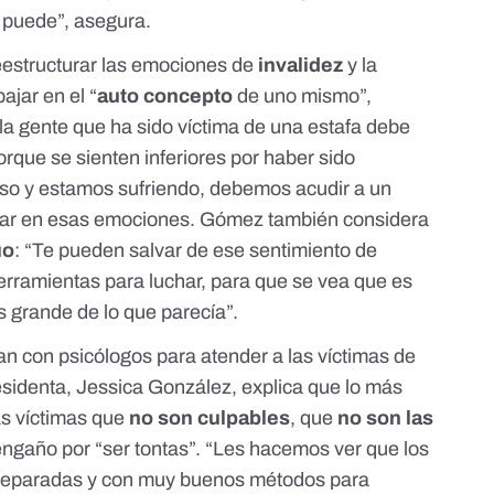
 puede”, asegura.
eestructurar las emociones de
invalidez
y la
bajar en el “
auto concepto
de uno mismo”,
la gente que ha sido víctima de una estafa debe
rque se sienten inferiores por haber sido
aso y estamos sufriendo, debemos acudir a un
jar en esas emociones. Gómez también considera
uo
: “Te pueden salvar de ese sentimiento de
 herramientas para luchar, para que se vea que es
grande de lo que parecía”.
n con psicólogos para atender a las víctimas de
esidenta, Jessica González, explica que lo más
as víctimas que
no son culpables
, que
no son las
engaño por “ser tontas”. “Les hacemos ver que los
reparadas y con muy buenos métodos para