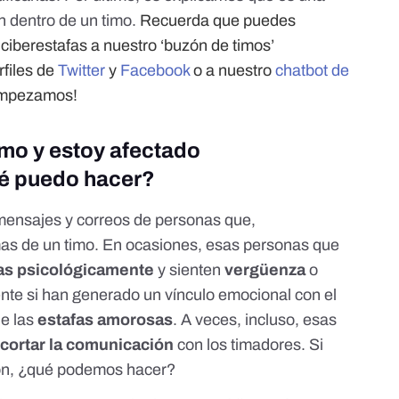
n dentro de un timo.
Recuerda que puedes
iberestafas a nuestro ‘buzón de timos’
rfiles de
Twitter
y
Facebook
o a nuestro
chatbot de
Empezamos!
imo y estoy afectado
é puedo hacer?
 mensajes y correos de personas que,
mas de un timo. En ocasiones, esas personas que
as psicológicamente
y sienten
vergüenza
o
ente si han generado un vínculo emocional con el
de las
estafas amorosas
. A veces, incluso, esas
cortar la comunicación
con los timadores. Si
ión, ¿qué podemos hacer?