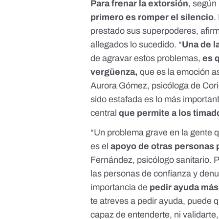
Para frenar la extorsión
, según
primero es romper el silencio
.
prestado sus superpoderes, afirm
allegados lo sucedido. “
Una de l
de agravar estos problemas,
es 
vergüenza,
que es la emoción as
Aurora Gómez, psicóloga de
Cori
sido estafada es lo más importan
central
que permite a los timad
“Un problema grave en la gente q
es el
apoyo de otras personas p
Fernández, psicólogo sanitario. P
las personas de confianza y
denu
importancia de
pedir ayuda más
te atreves a pedir ayuda, puede q
capaz de entenderte, ni validarte,