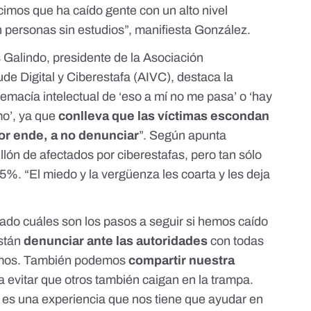
ecimos que ha caído gente con un alto nivel
n personas sin estudios”, manifiesta González.
 Galindo, presidente de la
Asociación
ude Digital y Ciberestafa (AIVC)
, destaca la
emacía intelectual de ‘eso a mí no me pasa’ o ‘hay
mo’, ya que
conlleva que las víctimas escondan
por ende, a no denunciar
”. Según apunta
lón de afectados por ciberestafas, pero tan sólo
5%. “El miedo y la vergüenza les coarta y les deja
ado cuáles son los
pasos a seguir si hemos caído
están
denunciar ante las autoridades
con todas
gamos. También podemos
compartir nuestra
a evitar que otros también caigan en la trampa.
 es una experiencia que nos tiene que ayudar en