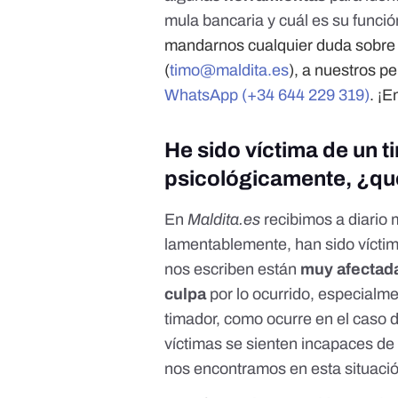
mula bancaria y cuál es su funció
mandarnos cualquier duda sobre c
(
timo@maldita.es
), a nuestros pe
WhatsApp (+34 644 229 319)
. ¡
He sido víctima de un t
psicológicamente, ¿qu
En
Maldita.es
recibimos a diario
lamentablemente, han sido vícti
nos escriben están
muy afectad
culpa
por lo ocurrido, especialm
timador, como ocurre en el caso 
víctimas se sienten incapaces de
nos encontramos en esta situac