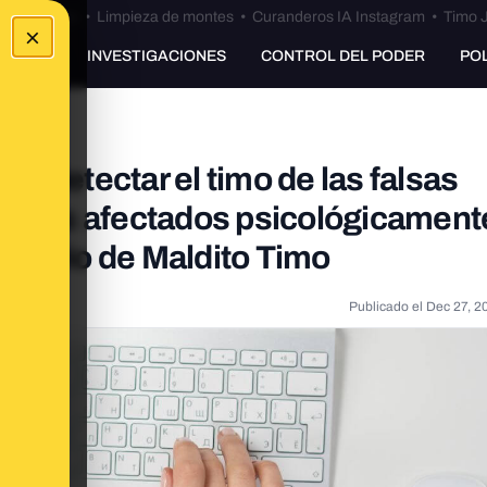
Bulos Ceuta
•
Limpieza de montes
•
Curanderos IA Instagram
•
Timo J
×
UNKING
INVESTIGACIONES
CONTROL DEL PODER
PO
o detectar el timo de las falsas
stamos afectados psicológicamente
sultorio de Maldito Timo
Publicado el
Dec 27, 2