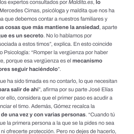
 los expertos consultados por
Maldita.es
,
lo
 Mercedes Cimas, psicóloga y maldita que nos ha
a que debemos contar a nuestros familiares y
as cosas que más mantiene la ansiedad
, aparte
que es un secreto
. No lo hablamos por
ociada a estos timos”, explica. En esto coincide
o Psicología
: “Romper la vergüenza por haber
te, porque esa vergüenza es el
mecanismo
ores seguir haciéndolo
”.
ue ha sido timada es no contarlo, lo que necesitan
ara salir de ahí
”, afirma por su parte José Elías
or ello, considera que el primer paso es acudir a
nciar
el timo. Además, Gómez recalca la
 de una vez y con varias personas
. “Cuando tú
ue la primera persona a la que se la pides no sea
 ni ofrecerte protección. Pero no dejes de hacerlo,