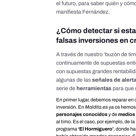
el futuro, para saber quién y cómo
manifiesta Fernández.
¿Cómo detectar si esta
falsas inversiones en
A través de nuestro ‘buzón de tim
continuamente de supuestas enti
con supuestas grandes rentabilid
algunas de las
s
eñales de alert
serie de
herramientas
para que n
En primer lugar, debemos reparar en
inversión. En
Maldita.es
ya os hemos 
personajes conocidos
y de
medios
al timo. Es el caso, por ejemplo, de l
programa
‘El Hormiguero’
, donde ha