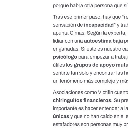
porque habrá otra persona que sí
Tras ese primer paso, hay que “r
sensación de
incapacidad
” y tra
apunta Cimas. Según la experta, 
lidiar con una
autoestima baja
po
engañadas. Si este es nuestro c
psicólogo
para empezar a traba
útiles los
grupos de apoyo mut
sentirte tan solo y encontrar las
un fenómeno más complejo y más 
Asociaciones como
Victifin
cuenta
chiringuitos financieros
. Su pr
importante es hacer entender a l
únicas
y que no han caído en el 
estafadores son personas muy p