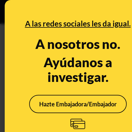
Grupos Ceuta
•
DESINFO
PREB
A las redes sociales les da igual.
DESINFO
A nosotros no.
Qué es una mula bancaria, cóm
inversiones y qué hacer si e
Ayúdanos a
ser estafados: llega el 7º con
investigar.
Timo
Tecnología
Hazte Embajadora/Embajador