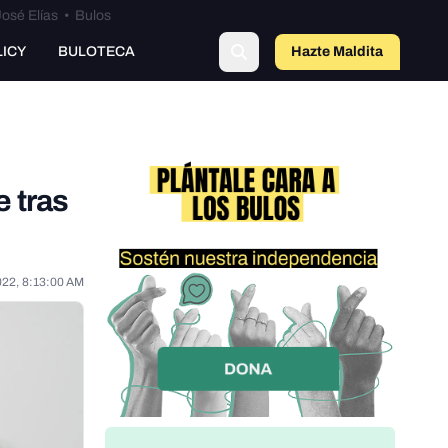
osé Elías
•
Bulos
LICY
BULOTECA
Hazte Maldit
o
 tras
022, 8:13:00 AM