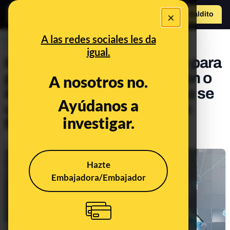
×
Hazte Maldit
o
Abrir menú
A las redes sociales les da
PREBUNKING
igual.
Inteligencia artificial usada para
predecir casos de depresión o
A nosotros no.
intentos de suicidio: ¿cómo se
Ayúdanos a
usan y hasta qué punto son
investigar.
fiables?
Publicado el
Jun 6, 2022, 8:13:00 AM
Hazte
Embajadora/Embajador