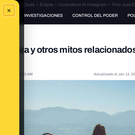
euta
•
Bulos Ceuta
•
Eclipse
•
Curanderos IA Instagram
•
Timo José E
×
UNKING
INVESTIGACIONES
CONTROL DEL PODER
PO
risteza y otros mitos relacionado
2, 2021, 7:14:00 AM
Actualizado el
Jan 13, 2