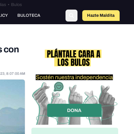
lías
•
Bulos
LICY
BULOTECA
Hazte Maldit
o
s con
023, 8:07:00 AM