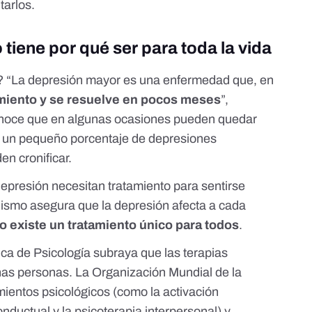
tarlos
.
 tiene por qué ser para toda la vida
a? “La depresión mayor es una enfermedad que, en
amiento y se resuelve en pocos meses
”,
onoce que en algunas ocasiones pueden quedar
y un pequeño porcentaje de depresiones
en cronificar.
epresión necesitan tratamiento para sentirse
nismo asegura que la depresión afecta a cada
o existe un tratamiento único para todos
.
ica de Psicología
subraya que las terapias
has personas. La Organización Mundial de la
mientos psicológicos (como la activación
onductual y la psicoterapia interpersonal) y