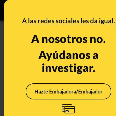
Especial C
DESINFO
PREB
A las redes sociales les da igual.
PREBUNKING
A nosotros no.
Depresión no es sinónimo de t
esta enfermedad
Ayúdanos a
investigar.
Ciencia
Salud
Publicado el
Nov 2
Hazte Embajadora/Embajador