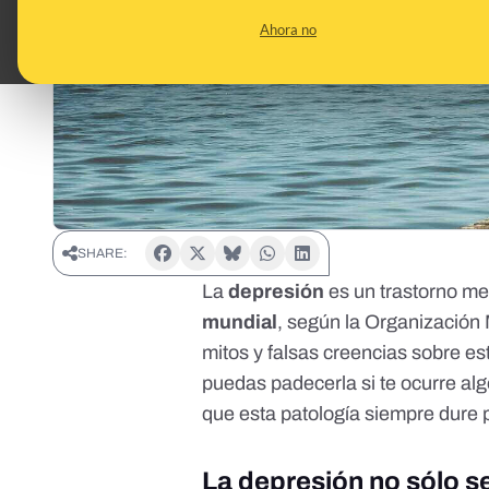
Ahora no
SHARE:
La
depresión
es un trastorno m
mundial
,
según la Organización 
mitos y falsas creencias sobre es
puedas padecerla si te ocurre al
que esta patología siempre dure p
La depresión no sólo s