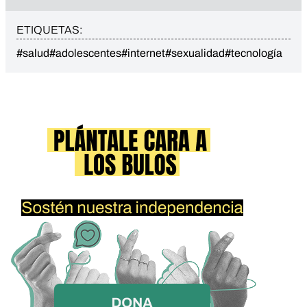
ETIQUETAS:
#salud
#adolescentes
#internet
#sexualidad
#tecnología