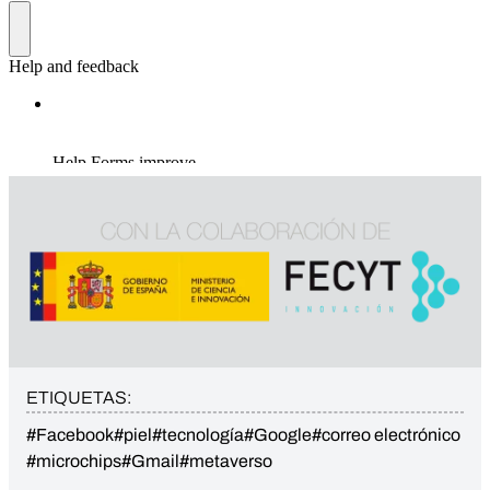
ETIQUETAS:
#Facebook
#piel
#tecnología
#Google
#correo electrónico
#microchips
#Gmail
#metaverso