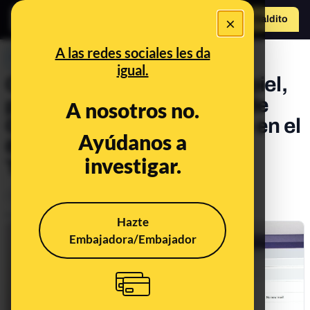
×
Hazte Maldit
o
Abrir menú
A las redes sociales les da
PREBUNKING
igual.
Chips implantados bajo la piel,
privacidad en las cuentas de
A nosotros no.
Gmail y el metaverso: todo en el
Ayúdanos a
68º consultorio de Maldita
investigar.
Tecnología
Tecnología
Publicado el
Sep 28, 2021, 8:13:00 AM
Hazte
Embajadora/Embajador