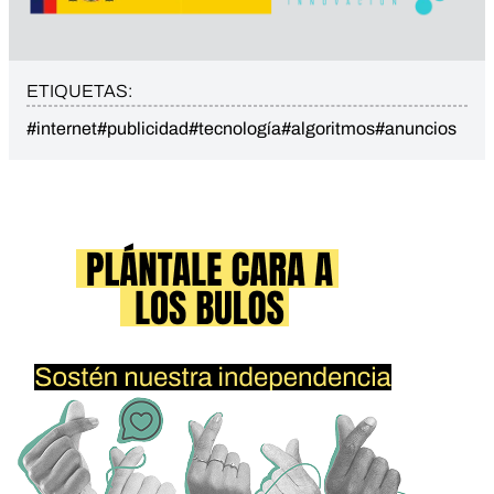
ETIQUETAS:
#internet
#publicidad
#tecnología
#algoritmos
#anuncios