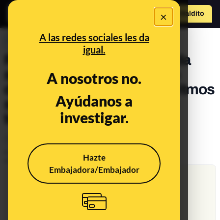
×
Hazte Maldit
o
Abrir menú
A las redes sociales les da
PREBUNKING
igual.
Redes sociales y la alargada
sombra de la publicidad no
A nosotros no.
deseada: cuando los algoritmos
Ayúdanos a
se empeñan en recordarte
investigar.
temas que prefieres evitar
Tecnología
Publicado el
Jul 7, 2021, 7:11:00 PM
Hazte
Actualizado el
Oct 18, 2021, 7:03:00 PM
Embajadora/Embajador