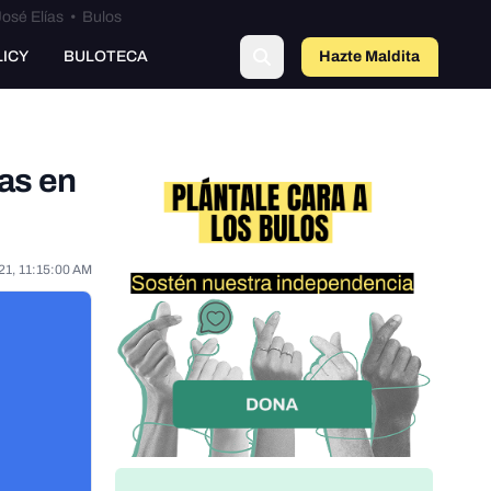
osé Elías
•
Bulos
o
LICY
BULOTECA
Hazte Maldit
a
as en
21, 11:15:00 AM