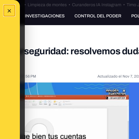
Bulos Ceuta
•
Limpieza de montes
•
Curanderos IA Instagram
•
Timo J
×
UNKING
INVESTIGACIONES
CONTROL DEL PODER
PO
e ciberseguridad: resolvemos dud
28, 2021, 2:57:56 PM
Actualizado el
Nov 7, 20