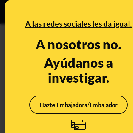
Grupos Ceuta
•
DESINFO
PREB
A las redes sociales les da igual.
DESINFO
A nosotros no.
Preguntas y respuestas sobr
un directo de Twitch
Ayúdanos a
investigar.
Timo
Tecnología
Publicado el
Jun 
Hazte Embajadora/Embajador