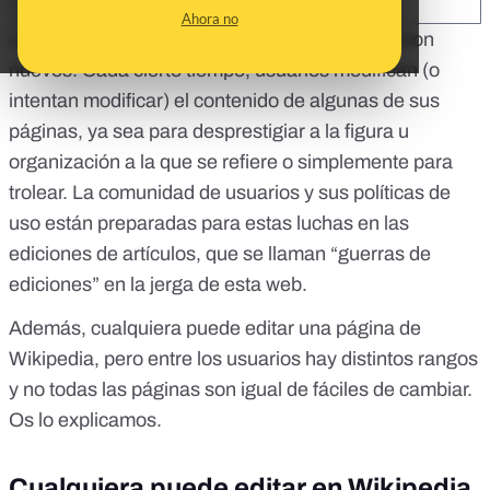
SHARE:
Ahora no
Los intentos de sabotaje para la
Wikipedia
no son
nuevos. Cada cierto tiempo, usuarios modifican (o
intentan modificar) el contenido de algunas de sus
páginas, ya sea para desprestigiar a la figura u
organización a la que se refiere o simplemente para
trolear. La
comunidad de usuarios
y sus
políticas de
uso
están preparadas para estas luchas en las
ediciones de artículos, que se llaman “
guerras de
ediciones
” en la jerga de esta web.
Además, cualquiera puede editar una página de
Wikipedia, pero entre los usuarios hay distintos rangos
y no todas las páginas son igual de fáciles de cambiar.
Os lo explicamos.
Cualquiera puede editar en Wikipedia,