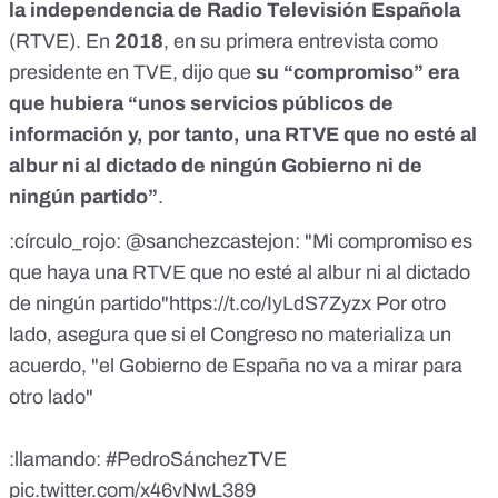
la independencia de Radio Televisión Española
(RTVE). En
2018
, en su primera
entrevista
como
presidente en TVE, dijo que
su “compromiso” era
que hubiera “unos servicios públicos de
información y, por tanto, una RTVE que no esté al
albur ni al dictado de ningún Gobierno ni de
ningún partido”
.
:círculo_rojo:
@sanchezcastejon
: "Mi compromiso es
que haya una RTVE que no esté al albur ni al dictado
de ningún partido"
https://t.co/IyLdS7Zyzx
Por otro
lado, asegura que si el Congreso no materializa un
acuerdo, "el Gobierno de España no va a mirar para
otro lado"
:llamando:
#PedroSánchezTVE
pic.twitter.com/x46vNwL389