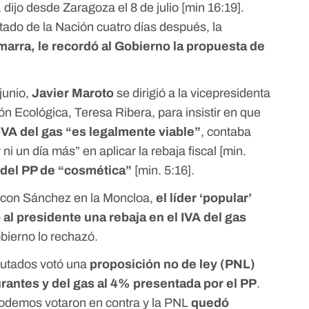
 dijo desde Zaragoza el 8 de julio [
min 16:19
].
tado de la Nación cuatro días después, la
arra, le recordó al Gobierno la propuesta de
junio,
Javier Maroto
se dirigió a la vicepresidenta
ión Ecológica, Teresa Ribera, para insistir en que
IVA del gas “es legalmente viable”
, contaba
 ni un día más” en aplicar la rebaja fiscal [
min.
a del PP de “cosmética”
[
min. 5:16
].
o con Sánchez en la Moncloa,
el líder ‘popular’
 al presidente una rebaja en el IVA del gas
obierno lo rechazó.
putados votó una
proposición no de ley (PNL)
urantes y del gas al 4%
presentada por el PP
.
odemos votaron en contra y
la PNL
quedó