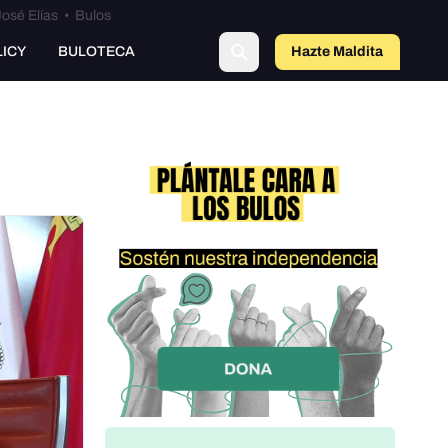
osé Elías
•
Bulos
o
LICY
BULOTECA
Hazte Maldit
a