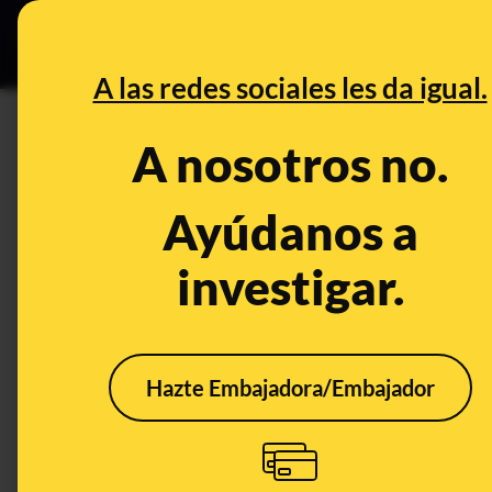
Grupos Ceuta
•
DESINFO
PREB
A las redes sociales les da igual.
CONTROL DEL PODER
A nosotros no.
Cuando el Gobierno se oponía a
Ayúdanos a
Publicado el
Sep 2, 2022, 4:47:17 PM
investigar.
Hazte Embajadora/Embajador