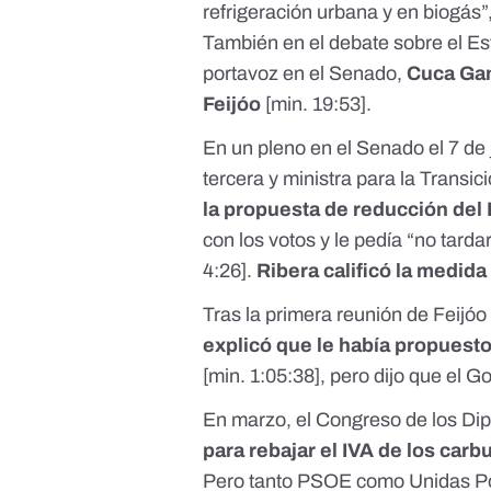
refrigeración urbana y en biogás”,
También en el debate sobre el Es
portavoz en el Senado,
Cuca Gam
Feijóo
[
min. 19:53
].
En un pleno en el Senado el 7 de 
tercera y ministra para la Transic
la propuesta de reducción del 
con los votos y le pedía “no tardar
4:26
].
Ribera calificó la medid
Tras la primera reunión de Feijó
explicó que le había propuesto
[
min. 1:05:38
], pero dijo que el G
En marzo, el Congreso de los Di
para
rebajar el IVA de los carb
Pero tanto PSOE como Unidas P