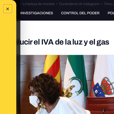
Bulos Ceuta
•
Limpieza de montes
•
Curanderos IA Instagram
•
Timo J
×
UNKING
INVESTIGACIONES
CONTROL DEL PODER
PO
 reducir el IVA de la luz y el gas