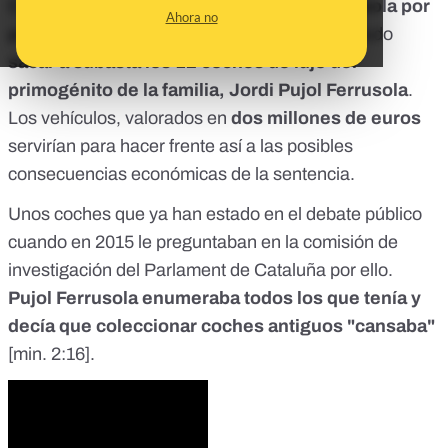
El juez que investiga a la
familia Pujol Ferrusola por
Ahora no
presunta "organización criminal"
ha ordenado
sacar a subasta los 12 coches de lujo del
primogénito de la familia, Jordi Pujol Ferrusola
.
Los vehículos, valorados en
dos millones de euros
servirían para hacer frente así a las posibles
consecuencias económicas de la sentencia.
Unos coches que ya han estado en el debate público
cuando en 2015 le preguntaban en la comisión de
investigación del Parlament de Cataluña por ello.
Pujol Ferrusola enumeraba todos los que tenía y
decía que coleccionar coches antiguos "cansaba"
[
min. 2:16
].