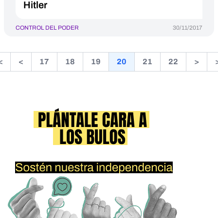
Hitler
CONTROL DEL PODER
30/11/2017
<
<
17
18
19
20
21
22
>