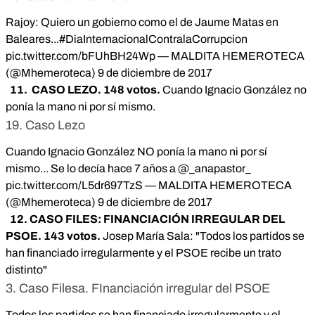
Rajoy: Quiero un gobierno como el de Jaume Matas en
Baleares...
#DiaInternacionalContralaCorrupcion
pic.twitter.com/bFUhBH24Wp
— MALDITA HEMEROTECA
(@Mhemeroteca)
9 de diciembre de 2017
11. CASO LEZO. 148 votos.
Cuando Ignacio González no
ponía la mano ni por sí mismo.
19. Caso Lezo
Cuando Ignacio González NO ponía la mano ni por sí
mismo... Se lo decía hace 7 años a
@_anapastor_
pic.twitter.com/L5dr697TzS
— MALDITA HEMEROTECA
(@Mhemeroteca)
9 de diciembre de 2017
12. CASO FILES: FINANCIACIÓN IRREGULAR DEL
PSOE. 143 votos.
Josep María Sala: "Todos los partidos se
han financiado irregularmente y el PSOE recibe un trato
distinto"
3. Caso Filesa. FInanciación irregular del PSOE
Todos los partidos se han financiado irregularmente y el