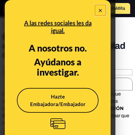
×
Hazte Maldit
o
Abrir menú
A las redes sociales les da
CONTROL DEL PODER
igual.
El ranking de la corrupción
española según la Comunidad
A nosotros no.
maldita
Ayúdanos a
Publicado el
Dec 14, 2017, 5:29:57 PM
investigar.
SHARE:
Le hemos pedido a la comunidad maldita en Twitter que
Hazte
votara cual el caso y la frase de corrupción que más les
Embajadora/Embajador
cabreaba. Ahí va:
1. CASO GÜRTEL Y FINANCIACIÓN
IRREGULAR DEL PP. 410 votos.
"Nadie podrá probar que
no son inocentes"
1. Caso Gürtel y financiación irregular del PP