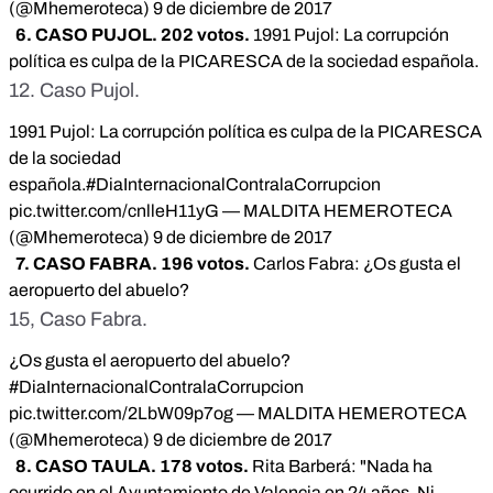
(@Mhemeroteca)
9 de diciembre de 2017
6. CASO PUJOL. 202 votos.
1991 Pujol: La corrupción
política es culpa de la PICARESCA de la sociedad española.
12. Caso Pujol.
1991 Pujol: La corrupción política es culpa de la PICARESCA
de la sociedad
española.
#DiaInternacionalContralaCorrupcion
pic.twitter.com/cnlleH11yG
— MALDITA HEMEROTECA
(@Mhemeroteca)
9 de diciembre de 2017
7. CASO FABRA. 196 votos.
Carlos Fabra: ¿Os gusta el
aeropuerto del abuelo?
15, Caso Fabra.
¿Os gusta el aeropuerto del abuelo?
#DiaInternacionalContralaCorrupcion
pic.twitter.com/2LbW09p7og
— MALDITA HEMEROTECA
(@Mhemeroteca)
9 de diciembre de 2017
8. CASO TAULA. 178 votos.
Rita Barberá: "Nada ha
ocurrido en el Ayuntamiento de Valencia en 24 años. Ni