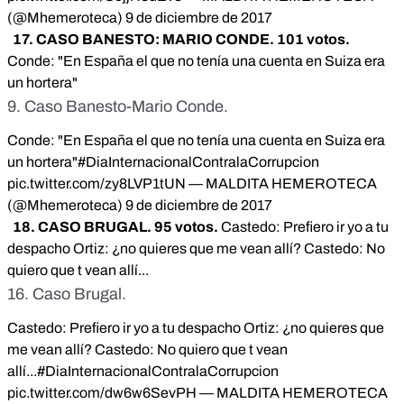
(@Mhemeroteca)
9 de diciembre de 2017
17. CASO BANESTO: MARIO CONDE. 101 votos.
Conde: "En España el que no tenía una cuenta en Suiza era
un hortera"
9. Caso Banesto-Mario Conde.
Conde: "En España el que no tenía una cuenta en Suiza era
un hortera"
#DiaInternacionalContralaCorrupcion
pic.twitter.com/zy8LVP1tUN
— MALDITA HEMEROTECA
(@Mhemeroteca)
9 de diciembre de 2017
18. CASO BRUGAL. 95 votos.
Castedo: Prefiero ir yo a tu
despacho Ortiz: ¿no quieres que me vean allí? Castedo: No
quiero que t vean allí...
16. Caso Brugal.
Castedo: Prefiero ir yo a tu despacho Ortiz: ¿no quieres que
me vean allí? Castedo: No quiero que t vean
allí...
#DiaInternacionalContralaCorrupcion
pic.twitter.com/dw6w6SevPH
— MALDITA HEMEROTECA