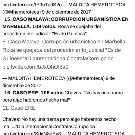
pic.twitter.com/tY9uTpdS2e
— MALDITA HEMEROTECA
(@Mhemeroteca)
9 de diciembre de 2017
15. CASO MALAYA: CORRUPCIÓN URBANÍSTICA EN
MARBELLA. 109 votos.
Roca se quejaba del
procedimiento judicial: "Es de Guiness"
6. Caso Malaya. Corrupción urbanística en Marbella.
Roca se quejaba del procedimiento judicial "Es de
Guiness"
#DiaInternacionalContralaCorrupcion
pic.twitter.com/bJxQhOl5a0
— MALDITA HEMEROTECA (@Mhemeroteca)
9 de
diciembre de 2017
16. CASO ERE. 105 votos
Chaves: "No hay una trama
pero algo habremos hecho mal"
11. Caso ERE
Chaves: No hay una trama pero algo habremos hecho
mal...
#DiaInternacionalContralaCorrupcion
pic.twitter.com/S9jjN8dEv3
— MALDITA HEMEROTECA