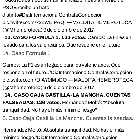
PSOE recibe un trato
distinto
#DiaInternacionalContralaCorrupcion
pic.twitter.com/x22WBlPAQl
— MALDITA HEMEROTECA
(@Mhemeroteca)
9 de diciembre de 2017
13. CASO FÓRMULA 1. 133 votos.
Camps: La F1 es un
legado para los valencianos. Que resuene en el futuro.
14. Caso Fórmula 1
Camps: La F1 es un legado para los valencianos. Que
resuene en el futuro.
#DiaInternacionalContralaCorrupcion
pic.twitter.com/QlAY0IMpDQ
— MALDITA HEMEROTECA
(@Mhemeroteca)
9 de diciembre de 2017
14. CASO CAJA CASTILLA- LA MANCHA. CUENTAS
FALSEADAS. 126 votos.
Hernández Moltó: "Absoluta
tranquilidad. No hay el más mínimo riesgo"
5. Caso Caja Castilla La Mancha. Cuentas falseadas.
Hernández Moltó: Absoluta tranquilidad. No hay el más
mínimo riesgo
#DiaInternacionalContralaCorrupcion