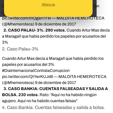
Ahora no
Rajoy sobre Bárcenas: "Nadie podrá probar que no son
inocentes"
#DiaInternacionalContralaCorrupcion
pic.twitter.com/tnQganTFkl
— MALDITA HEMEROTECA
(@Mhemeroteca)
9 de diciembre de 2017
2. CASO PALAU- 3%. 290 votos.
Cuando Artur Mas decía
a Maragall que había perdido los papeles por acusarlos del
3%
2. Caso Palau-3%
Cuando Artur Mas decía a Maragall que había perdido los
papeles por acusarlos del 3%
#DiaInternacionalContralaCorrupcion
pic.twitter.com/QtYwrKUJd6
— MALDITA HEMEROTECA
(@Mhemeroteca)
9 de diciembre de 2017
3. CASO BANKIA: CUENTAS FALSEADAS Y SALIDA A
BOLSA. 230 votos.
Rato: "Aquí no ha habido ningún
agujero. Aquí no ha habido cuentas falsas"
4. Caso Bankia. Cuentas falseadas y salida a bolsa.