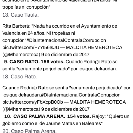
tropelías ni corrupción"
13. Caso Taula.
Rita Barberá: "Nada ha ocurrido en el Ayuntamiento de
Valencia en 24 años. Ni tropelías ni
corrupción"
#DiaInternacionalContralaCorrupcion
pic.twitter.com/F7YI56IsJU
— MALDITA HEMEROTECA
(@Mhemeroteca)
9 de diciembre de 2017
9. CASO RATO. 159 votos.
Cuando Rodrigo Rato se
sentía "seriamente perjudicado" por los que defraudan.
18. Caso Rato.
Cuando Rodrigo Rato se sentía "seriamente perjudicado" por
los que defraudan.
#DiaInternacionalContralaCorrupcion
pic.twitter.com/yFbXcpB0Cb
— MALDITA HEMEROTECA
(@Mhemeroteca)
9 de diciembre de 2017
10. CASO PALMA ARENA. 154 votos.
Rajoy: "Quiero un
gobierno como el de Jaume Matas en Baleares"
20. Caso Palma Arena.