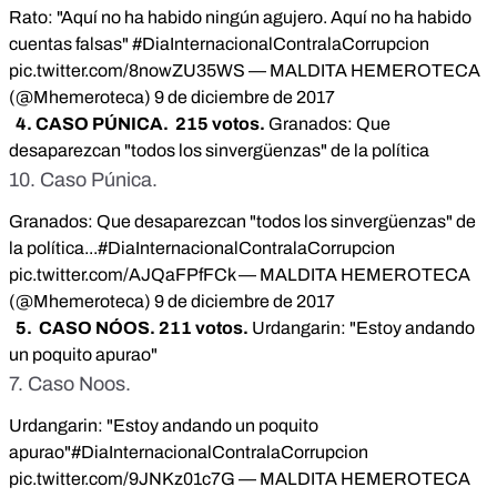
Rato: "Aquí no ha habido ningún agujero. Aquí no ha habido
cuentas falsas"
#DiaInternacionalContralaCorrupcion
pic.twitter.com/8nowZU35WS
— MALDITA HEMEROTECA
(@Mhemeroteca)
9 de diciembre de 2017
4. CASO PÚNICA. 215 votos.
Granados: Que
desaparezcan "todos los sinvergüenzas" de la política
10. Caso Púnica.
Granados: Que desaparezcan "todos los sinvergüenzas" de
la política...
#DiaInternacionalContralaCorrupcion
pic.twitter.com/AJQaFPfFCk
— MALDITA HEMEROTECA
(@Mhemeroteca)
9 de diciembre de 2017
5. CASO NÓOS. 211 votos.
Urdangarin: "Estoy andando
un poquito apurao"
7. Caso Noos.
Urdangarin: "Estoy andando un poquito
apurao"
#DiaInternacionalContralaCorrupcion
pic.twitter.com/9JNKz01c7G
— MALDITA HEMEROTECA