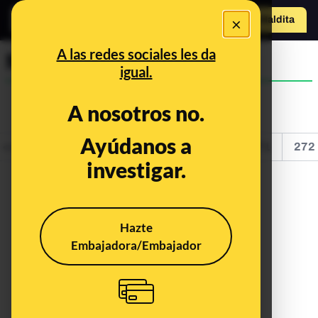
×
Hazte Maldit
a
Abrir menú
A las redes sociales les da
Maldita Ciencia
igual.
A nosotros no.
Ayúdanos a
<<
<
267
268
269
270
271
272
investigar.
Hazte
Embajadora/Embajador