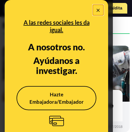
×
o
Hazte Maldit
Abrir menú
a
A las redes sociales les da
Maldita Ciencia
igual.
A nosotros no.
Ayúdanos a
investigar.
Hazte
Acupuntura perruna, agua y
Embajadora/Embajador
piercings: el consultorio científico de
Maldita
PREBUNKING
13/07/2018