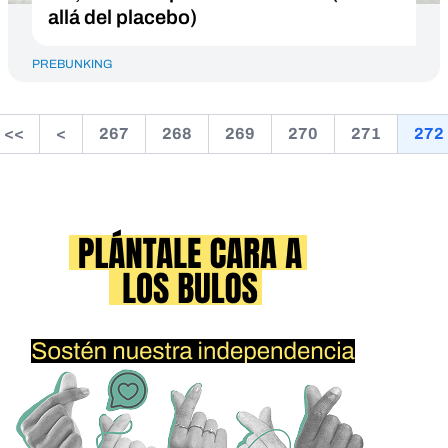
allá del placebo)
PREBUNKING
<<
<
267
268
269
270
271
272